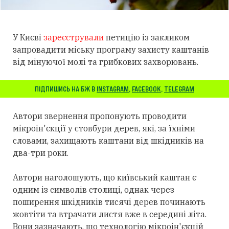
У Києві
зареєстрували
петицію із закликом
запровадити міську програму захисту каштанів
від мінуючої молі та грибкових захворювань.
ПІДПИШИСЬ НА БЖ В
INSTAGRAM
,
FACEBOOK
,
TELEGRAM
Автори звернення пропонують проводити
мікроін'єкції у стовбури дерев, які, за їхніми
словами, захищають каштани від шкідників на
два-три роки.
Автори наголошують, що київський каштан є
одним із символів столиці, однак через
поширення шкідників тисячі дерев починають
жовтіти та втрачати листя вже в середині літа.
Вони зазначають, що технологію мікроін'єкцій