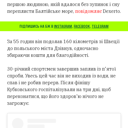
першою людиною, якій вдалося без зупинок і сну
переплисти Балтійське море,
повідомляє
Dexerto.
ПІДПИШИСЬ НА БЖ В
INSTAGRAM
,
FACEBOOK
,
TELEGRAM
За 55 годин він подолав 160 кілометрів зі Швеції
до польського міста Дзівнув, одночасно
збираючи кошти для благодійності.
30-річний спортсмен завершив заплив із п'ятої
спроби. Увесь цей час він не виходив із води, не
спав і не робив перерв. Після фінішу
Кубковського госпіталізували на три дні, щоб
переконатися, що його здоров'ю нічого не
загрожує.