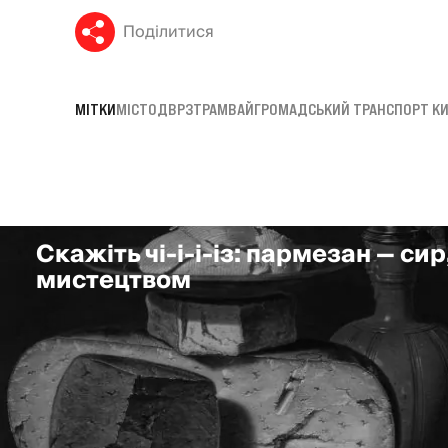
Поділитися
МІТКИ
МІСТО
ДВРЗ
ТРАМВАЙ
ГРОМАДСЬКИЙ ТРАНСПОРТ КИ
Скажіть чі-і-і-із: пармезан — сир
мистецтвом