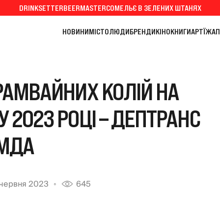
DRINKSETTER
BEERMASTER
СОМЕЛЬЄ В ЗЕЛЕНИХ ШТАНЯХ
НОВИНИ
МІСТО
ЛЮДИ
БРЕНДИ
КІНО
КНИГИ
АРТ
ЇЖА
П
РАМВАЙНИХ КОЛІЙ НА
 2023 РОЦІ – ДЕПТРАНС
МДА
 червня 2023
645