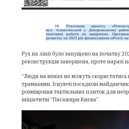
Рух на лінії було запущено на початку 2
реконструкція завершена, проте наразі на
“Люди на візках не можуть скористатись
трамваями. Існуючі посадкові майданчик
розміщення тактильних плиток для незря
ініціатитві “Пасажири Києва”.