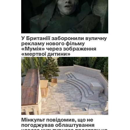
У Британіїї заборонили вуличну
рекламу нового фільму
«Мумія» через зображення
«мертвої дитини»
Мінкульт повідомив, що не
погоджував облаштування