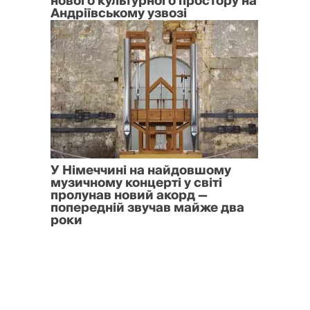
нового культурного простору на
Андріївському узвозі
У Німеччині на найдовшому
музичному концерті у світі
пролунав новий акорд —
попередній звучав майже два
роки