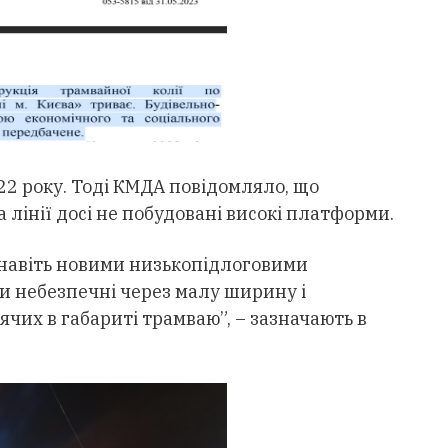
022 року. Тоді КМДА повідомляло, що
 лінії досі не побудовані високі платформи.
 навіть новими низькопідлоговими
и небезпечні через малу ширину і
чих в габариті трамваю”, – зазначають в