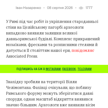
Іван Назаренко
08 серпня 2026
1777
У Римі під час робіт із укріплення стародавньої
стіни на Целійському пагорбі археологи
випадково виявили залишки великої
давньоримської будівлі. Комплекс прикрашений
мозаїками, фресками та розписними стелями й
датується II століттям нашої ери,
повідомляє
Associated Press.
ПІДПИШИСЬ НА БЖ В
INSTAGRAM
,
FACEBOOK
,
TELEGRAM
Знахідку зробили на території Вілли
Челімонтана. Фахівці очікували, що поблизу
Римського форуму можуть зберігатися давні
споруди, однак масштаб відкриття виявився
значно більшим. Археологи вже виявили вісім