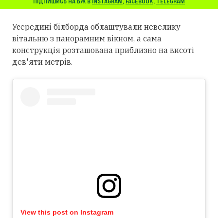
ПІДПИШИСЬ НА БЖ В
INSTAGRAM
,
FACEBOOK
,
TELEGRAM
Усередині білборда облаштували невелику
вітальню з панорамним вікном, а сама
конструкція розташована приблизно на висоті
дев'яти метрів.
View this post on Instagram