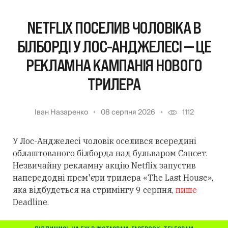
NETFLIX ПОСЕЛИВ ЧОЛОВІКА В
БІЛБОРДІ У ЛОС-АНДЖЕЛЕСІ — ЦЕ
РЕКЛАМНА КАМПАНІЯ НОВОГО
ТРИЛЕРА
Іван Назаренко
08 серпня 2026
1112
У Лос-Анджелесі чоловік оселився всередині
облаштованого білборда над бульваром Сансет.
Незвичайну рекламну акцію Netflix запустив
напередодні прем'єри трилера «The Last House»,
яка відбудеться на стримінгу 9 серпня,
пише
Deadline.