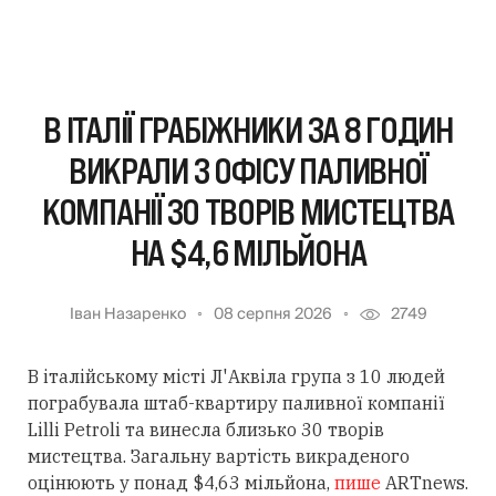
В ІТАЛІЇ ГРАБІЖНИКИ ЗА 8 ГОДИН
ВИКРАЛИ З ОФІСУ ПАЛИВНОЇ
КОМПАНІЇ 30 ТВОРІВ МИСТЕЦТВА
НА $4,6 МІЛЬЙОНА
Іван Назаренко
08 серпня 2026
2749
В італійському місті Л'Аквіла група з 10 людей
пограбувала штаб-квартиру паливної компанії
Lilli Petroli та винесла близько 30 творів
мистецтва. Загальну вартість викраденого
оцінюють у понад $4,63 мільйона,
пише
ARTnews.