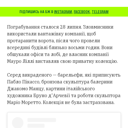
ПІДПИШИСЬ НА БЖ В
INSTAGRAM
,
FACEBOOK
,
TELEGRAM
Пограбування сталося 28 липня. Зловмисники
використали вантажівку компанії, щоб
протаранити ворота, після чого провели
всередині будівлі близько восьми годин. Вони
обшукали офіси та лобі, де власник компанії
Мауро Ліллі виставляв свою приватну колекцію.
Серед викраденого — барельєфи, які приписують
Пабло Пікассо, бронзова скульптура балерини
Джакомо Манцу, картини італійського
художника Бруно д'Арчевії та роботи скульптора
Маріо Моретто. Колекція не була застрахована.