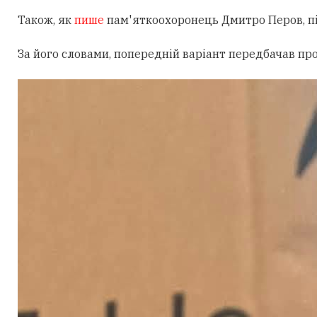
Також, як
пише
пам'яткоохоронець Дмитро Перов, під
За його словами, попередній варіант передбачав пр