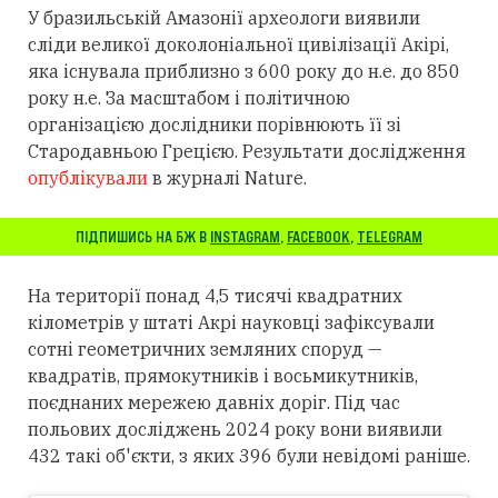
У бразильській Амазонії археологи виявили
сліди великої доколоніальної цивілізації Акірі,
яка існувала приблизно з 600 року до н.е. до 850
року н.е. За масштабом і політичною
організацією дослідники порівнюють її зі
Стародавньою Грецією. Результати дослідження
опублікували
в журналі Nature.
ПІДПИШИСЬ НА БЖ В
INSTAGRAM
,
FACEBOOK
,
TELEGRAM
На території понад 4,5 тисячі квадратних
кілометрів у штаті Акрі науковці зафіксували
сотні геометричних земляних споруд —
квадратів, прямокутників і восьмикутників,
поєднаних мережею давніх доріг. Під час
польових досліджень 2024 року вони виявили
432 такі об'єкти, з яких 396 були невідомі раніше.