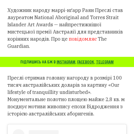
Художник народу маррі-нґарр Раян Преслі став
лауреатом National Aboriginal and Torres Strait
Islander Art Awards — найпрестижнішої
мистецької премії Австралії для представників
корінних народів. Про це
повідомляє
The
Guardian.
ПІДПИШИСЬ НА БЖ В
INSTAGRAM
,
FACEBOOK
,
TELEGRAM
Преслі отримав головну нагороду в розмірі 100
тисяч австралійських доларів за картину «Our
lifestyle of tranquillity undisturbed».
Монументальне полотно площею майже 2,8 кв. м
поєднує мотиви живопису епохи Відродження з
історією австралійських аборигенів.