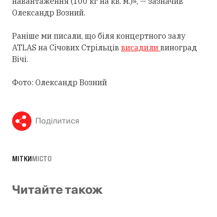
навантаження (100 кг на кв. м.)», — зазначив
Олександр Возний.
Раніше ми писали, що біля концертного залу
ATLAS на Січових Стрільців
висадили
виноград
Вічі.
Фото: Олександр Возний
Поділитися
МІТКИ
МІСТО
Читайте також