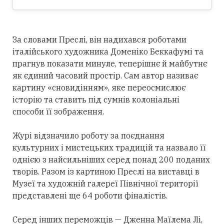
За словами Преслі, він надихався роботами
італійського художника Доменіко Беккафумі та
прагнув показати минуле, теперішнє й майбутнє
як єдиний часовий простір. Сам автор називає
картину «сновидінням», яке переосмислює
історію та ставить під сумнів колоніальні
способи її зображення.
Журі відзначило роботу за поєднання
культурних і мистецьких традицій та назвало її
однією з найсильніших серед понад 200 поданих
творів. Разом із картиною Преслі на виставці в
Музеї та художній галереї Північної території
представлені ще 64 роботи фіналістів.
Серед інших переможців — Дженна Маїлема Лі,