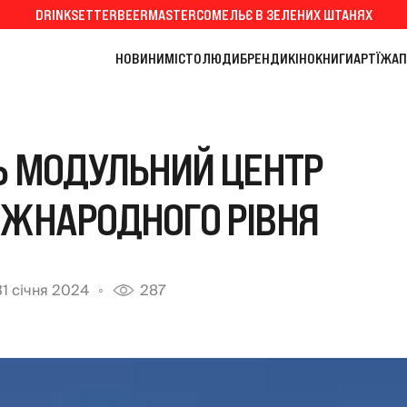
DRINKSETTER
BEERMASTER
СОМЕЛЬЄ В ЗЕЛЕНИХ ШТАНЯХ
НОВИНИ
МІСТО
ЛЮДИ
БРЕНДИ
КІНО
КНИГИ
АРТ
ЇЖА
П
Ь МОДУЛЬНИЙ ЦЕНТР
ІЖНАРОДНОГО РІВНЯ
31 січня 2024
287