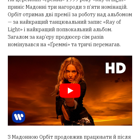
приніс Мадонні
три
нагороди з п’яти номінацій.
Орбіт
отримав
дві премії за роботу над альбомом
— за найкращий танцювальний запис «Ray of
Light» і найкращий попвокальний альбом.
Загалом за кар’єру продюсер сім разів
номінувався на «Ґреммі» та тричі перемагав.
З Мадонною Орбіт
продовжив
працювати й після