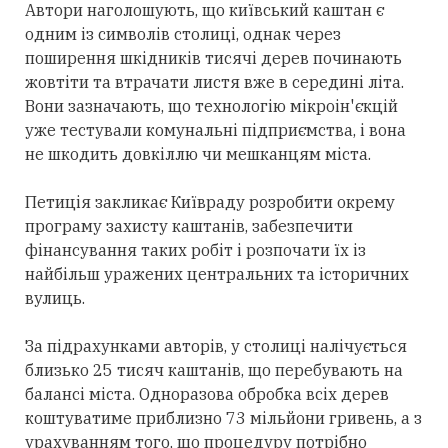
Автори наголошують, що київський каштан є
одним із символів столиці, однак через
поширення шкідників тисячі дерев починають
жовтіти та втрачати листя вже в середині літа.
Вони зазначають, що технологію мікроін'єкцій
уже тестували комунальні підприємства, і вона
не шкодить довкіллю чи мешканцям міста.
Петиція закликає Київраду розробити окрему
програму захисту каштанів, забезпечити
фінансування таких робіт і розпочати їх із
найбільш уражених центральних та історичних
вулиць.
За підрахунками авторів, у столиці налічується
близько 25 тисяч каштанів, що перебувають на
балансі міста. Одноразова обробка всіх дерев
коштуватиме приблизно 73 мільйони гривень, а з
урахуванням того, що процедуру потрібно