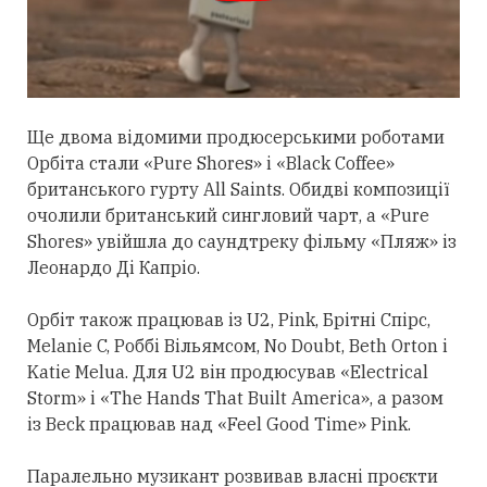
Ще двома відомими продюсерськими роботами
Орбіта
стали
«Pure Shores» і «Black Coffee»
британського гурту All Saints. Обидві композиції
очолили британський сингловий чарт, а «Pure
Shores» увійшла до саундтреку фільму «Пляж» із
Леонардо Ді Капріо.
Орбіт також працював із U2, Pink, Брітні Спірс,
Melanie C, Роббі Вільямсом, No Doubt, Beth Orton і
Katie Melua. Для U2 він продюсував «Electrical
Storm» і «The Hands That Built America», а разом
із Beck працював над «Feel Good Time» Pink.
Паралельно музикант розвивав власні проєкти