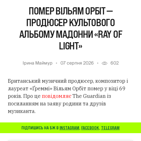
ПОМЕР ВІЛЬЯМ ОРБІТ —
ПРОДЮСЕР КУЛЬТОВОГО
АЛЬБОМУ МАДОННИ «RAY OF
LIGHT»
Ірина Маймур
07 серпня 2026
602
Британський музичний продюсер, композитор і
лауреат «Ґреммі» Вільям Орбіт помер у віці 69
років. Про це
повідомляє
The Guardian із
посиланням
на заяву родини та друзів
музиканта.
ПІДПИШИСЬ НА БЖ В
INSTAGRAM
,
FACEBOOK
,
TELEGRAM