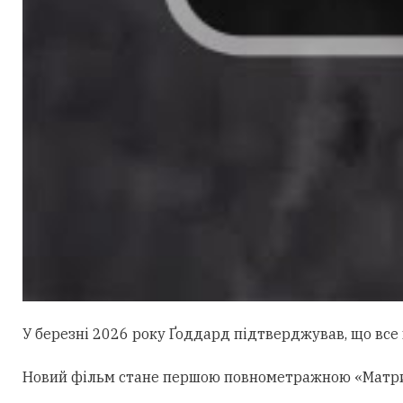
У березні 2026 року Ґоддард підтверджував, що все щ
Новий фільм стане першою повнометражною «Матрице