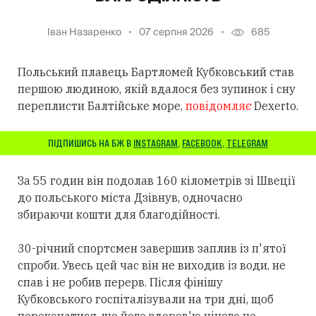
Іван Назаренко
07 серпня 2026
685
Польський плавець Бартломей Кубковський став
першою людиною, якій вдалося без зупинок і сну
переплисти Балтійське море,
повідомляє
Dexerto.
ПІДПИШИСЬ НА БЖ В
INSTAGRAM
,
FACEBOOK
,
TELEGRAM
За 55 годин він подолав 160 кілометрів зі Швеції
до польського міста Дзівнув, одночасно
збираючи кошти для благодійності.
30-річний спортсмен завершив заплив із п'ятої
спроби. Увесь цей час він не виходив із води, не
спав і не робив перерв. Після фінішу
Кубковського госпіталізували на три дні, щоб