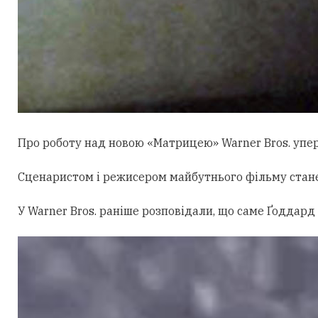
Про роботу над новою «Матрицею» Warner Bros. уперш
Сценаристом і режисером майбутнього фільму стан
У Warner Bros. раніше розповідали, що саме Ґоддард