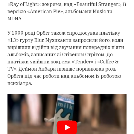
«Ray of Light»: зокрема, над «Beautiful Stranger», її
версією «American Pie», альбомами Music та
MDNA.
У 1999 році Орбіт також спродюсував платівку
«13» гурту Blur. Музиканти запросили його, коли
вирішили відійти від звучання попередніх п’яти
альбомів, записаних зі Стівеном Стрітом. До
платівки увійшли зокрема «Tender» і «Coffee &
TV». Деймон Албарн пізніше порівнював роль
Орбіта під час роботи над альбомом із роботою
психіатра.