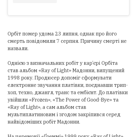
Орбіт помер удома 23 липня, однак про його
смерть повідомили 7 серпня. Причину смерті не
назвали.
Однією з визначальних робіт у кар’єрі Орбіта
став альбом «Ray of Light» Мадонни, випущений
1998 року. Продюсер допоміг сформувати
електронне звучання платівки, поєднавши трип-
хоп, техно, джангл, транс та ембієнт. До платівки
увійшли «Frozen», «The Power of Good-Bye» та
«Ray of Light», а сам альбом став
мультиплатиновим і згодом закріпився
серед
найвідоміших робіт Мадонни.
На церемонії «Ґреммі» 1999 року «Ray of Light»