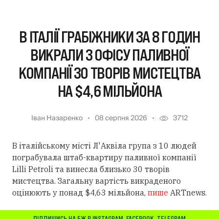
В ІТАЛІЇ ГРАБІЖНИКИ ЗА 8 ГОДИН
ВИКРАЛИ З ОФІСУ ПАЛИВНОЇ
КОМПАНІЇ 30 ТВОРІВ МИСТЕЦТВА
НА $4,6 МІЛЬЙОНА
Іван Назаренко
08 серпня 2026
3712
В італійському місті Л'Аквіла група з 10 людей
пограбувала штаб-квартиру паливної компанії
Lilli Petroli та винесла близько 30 творів
мистецтва. Загальну вартість викраденого
оцінюють у понад $4,63 мільйона,
пише
ARTnews.
ПІДПИШИСЬ НА БЖ В
INSTAGRAM
,
FACEBOOK
,
TELEGRAM