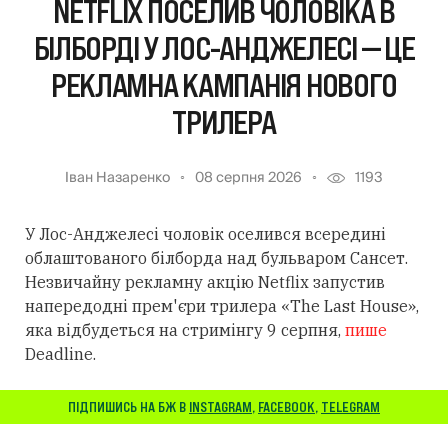
NETFLIX ПОСЕЛИВ ЧОЛОВІКА В
БІЛБОРДІ У ЛОС-АНДЖЕЛЕСІ — ЦЕ
РЕКЛАМНА КАМПАНІЯ НОВОГО
ТРИЛЕРА
Іван Назаренко
08 серпня 2026
1193
У Лос-Анджелесі чоловік оселився всередині
облаштованого білборда над бульваром Сансет.
Незвичайну рекламну акцію Netflix запустив
напередодні прем'єри трилера «The Last House»,
яка відбудеться на стримінгу 9 серпня,
пише
Deadline.
ПІДПИШИСЬ НА БЖ В
INSTAGRAM
,
FACEBOOK
,
TELEGRAM