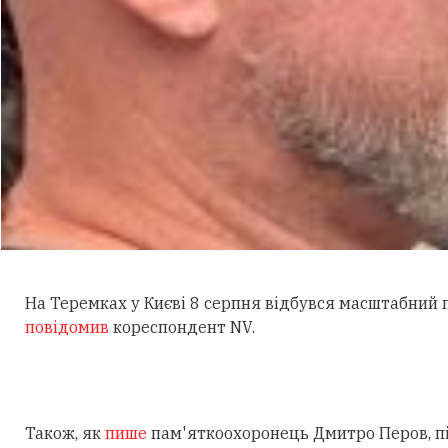
На Теремках у Києві 8 серпня відбувся масштабний
повідомив
кореспондент NV.
Також, як
пише
пам'яткоохоронець Дмитро Перов, під