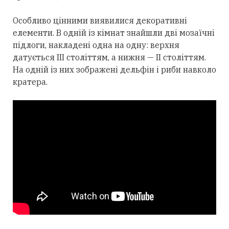
Особливо цінними виявилися декоративні
елементи. В одній із кімнат знайшли дві мозаїчні
підлоги, накладені одна на одну: верхня
датується III століттям, а нижня — II століттям.
На одній із них зображені дельфін і риби навколо
кратера.