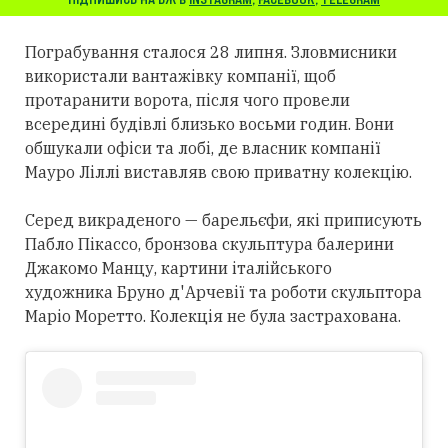
Пограбування сталося 28 липня. Зловмисники
використали вантажівку компанії, щоб
протаранити ворота, після чого провели
всередині будівлі близько восьми годин. Вони
обшукали офіси та лобі, де власник компанії
Мауро Ліллі виставляв свою приватну колекцію.
Серед викраденого — барельєфи, які приписують
Пабло Пікассо, бронзова скульптура балерини
Джакомо Манцу, картини італійського
художника Бруно д'Арчевії та роботи скульптора
Маріо Моретто. Колекція не була застрахована.