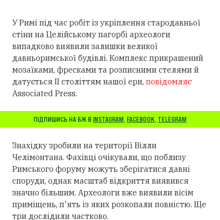
У Римі під час робіт із укріплення стародавньої
стіни на Целійському пагорбі археологи
випадково виявили залишки великої
давньоримської будівлі. Комплекс прикрашений
мозаїками, фресками та розписними стелями й
датується II століттям нашої ери,
повідомляє
Associated Press.
ПІДПИШИСЬ НА БЖ В
INSTAGRAM
,
FACEBOOK
,
TELEGRAM
Знахідку зробили на території Вілли
Челімонтана. Фахівці очікували, що поблизу
Римського форуму можуть зберігатися давні
споруди, однак масштаб відкриття виявився
значно більшим. Археологи вже виявили вісім
приміщень, п'ять із яких розкопали повністю. Ще
три дослідили частково.