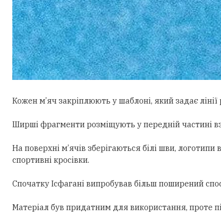
Кожен м’яч закріплюють у шаблоні, який задає лінії 
Ширші фрагменти розміщують у передній частині взут
На поверхні м’ячів зберігаються білі шви, логотип
спортивні кросівки.
Спочатку Ісфагані випробував більш поширений спос
Матеріал був придатним для використання, проте пі