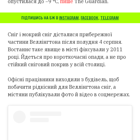
опустилася до −9 °C,
пише
The Guardian.
ПІДПИШИСЬ НА БЖ В
INSTAGRAM
,
FACEBOOK
,
TELEGRAM
Сніг і мокрий сніг дісталися прибережної
частини Веллінгтона після полудня 4 серпня.
Востаннє таке явище в місті фіксували у 2011
році. Йдеться про короткочасні опади, а не про
стійкий сніговий покрив у всій столиці.
Офісні працівники виходили з будівель, щоб
побачити рідкісний для Веллінгтона сніг, а
містяни публікували фото й відео в соцмережах.