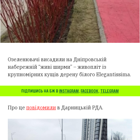
Озеленювачі висадили на Дніпровській
набережній “живі ширми” – живопліт із
крупномірних кущів дерену білого Elegantissima.
ПІДПИШИСЬ НА БЖ В
INSTAGRAM
,
FACEBOOK
,
TELEGRAM
Про це
повідомили
в Дарницькій РДА.