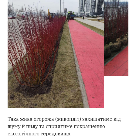
Така жива огорожа (живопліт) захищатиме від
шуму й пилу та сприятиме покращенню
екологічного середовища.