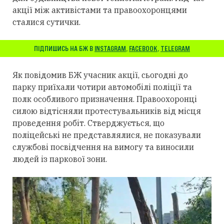
акції між активістами та правоохоронцями
сталися сутички.
ПІДПИШИСЬ НА БЖ В
INSTAGRAM
,
FACEBOOK
,
TELEGRAM
Як повідомив БЖ учасник акції, сьогодні до
парку приїхали чотири автомобілі поліції та
полк особливого призначення. Правоохоронці
силою відтісняли протестувальників від місця
проведення робіт. Стверджується, що
поліцейські не представлялися, не показували
службові посвідчення на вимогу та виносили
людей із паркової зони.