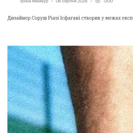
Ірина Маймур
06 серпня 2026
1300
Дизайнер Соруш Ріазі Ісфагані створив у межах екс