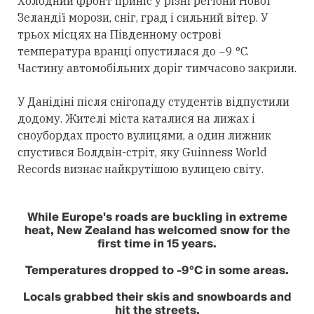
Холодний фронт приніс у різні регіони Нової
Зеландії морози, сніг, град і сильний вітер. У
трьох місцях на Південному острові
температура вранці опустилася до −9 °C.
Частину автомобільних доріг тимчасово закрили.
У Данідіні після снігопаду студентів відпустили
додому. Жителі міста каталися на лижах і
сноубордах просто вулицями, а один лижник
спустився Болдвін-стріт, яку Guinness World
Records визнає найкрутішою вулицею світу.
While Europe's roads are buckling in extreme
heat, New Zealand has welcomed snow for the
first time in 15 years.
Temperatures dropped to -9°C in some areas.
Locals grabbed their skis and snowboards and
hit the streets.