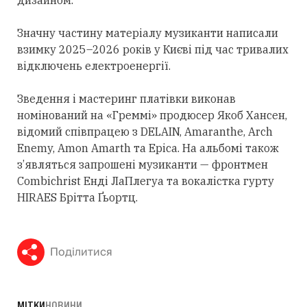
дизайном.
Значну частину матеріалу музиканти написали
взимку 2025–2026 років у Києві під час тривалих
відключень електроенергії.
Зведення і мастеринг платівки виконав
номінований на «Греммі» продюсер Якоб Хансен,
відомий співпрацею з DELAIN, Amaranthe, Arch
Enemy, Amon Amarth та Epica. На альбомі також
з’являться запрошені музиканти — фронтмен
Combichrist Енді ЛаПлегуа та вокалістка гурту
HIRAES Брітта Ґьортц.
Поділитися
МІТКИ
НОВИНИ