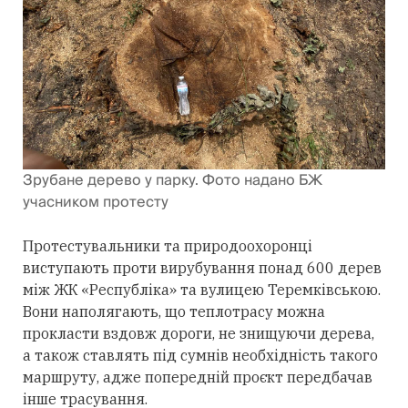
Зрубане дерево у парку. Фото надано БЖ
учасником протесту
Протестувальники та природоохоронці
виступають проти вирубування понад 600 дерев
між ЖК «Республіка» та вулицею Теремківською.
Вони наполягають, що теплотрасу можна
прокласти вздовж дороги, не знищуючи дерева,
а також ставлять під сумнів необхідність такого
маршруту, адже попередній проєкт передбачав
інше трасування.