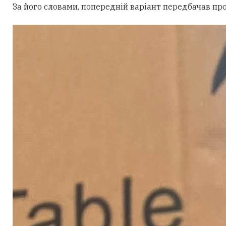
За його словами, попередній варіант передбачав пр