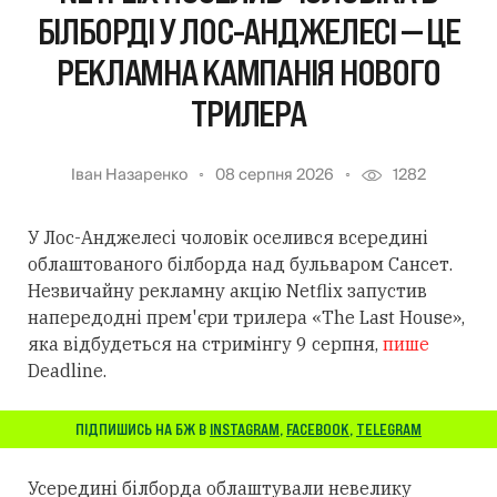
БІЛБОРДІ У ЛОС-АНДЖЕЛЕСІ — ЦЕ
РЕКЛАМНА КАМПАНІЯ НОВОГО
ТРИЛЕРА
Іван Назаренко
08 серпня 2026
1282
У Лос-Анджелесі чоловік оселився всередині
облаштованого білборда над бульваром Сансет.
Незвичайну рекламну акцію Netflix запустив
напередодні прем'єри трилера «The Last House»,
яка відбудеться на стримінгу 9 серпня,
пише
Deadline.
ПІДПИШИСЬ НА БЖ В
INSTAGRAM
,
FACEBOOK
,
TELEGRAM
Усередині білборда облаштували невелику