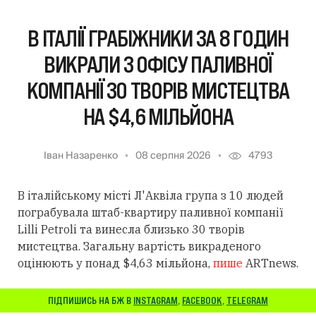
В ІТАЛІЇ ГРАБІЖНИКИ ЗА 8 ГОДИН
ВИКРАЛИ З ОФІСУ ПАЛИВНОЇ
КОМПАНІЇ 30 ТВОРІВ МИСТЕЦТВА
НА $4,6 МІЛЬЙОНА
Іван Назаренко
08 серпня 2026
4793
В італійському місті Л'Аквіла група з 10 людей
пограбувала штаб-квартиру паливної компанії
Lilli Petroli та винесла близько 30 творів
мистецтва. Загальну вартість викраденого
оцінюють у понад $4,63 мільйона,
пише
ARTnews.
ПІДПИШИСЬ НА БЖ В
INSTAGRAM
,
FACEBOOK
,
TELEGRAM