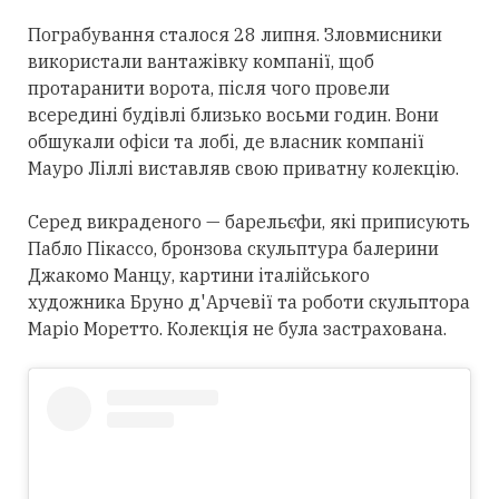
Пограбування сталося 28 липня. Зловмисники
використали вантажівку компанії, щоб
протаранити ворота, після чого провели
всередині будівлі близько восьми годин. Вони
обшукали офіси та лобі, де власник компанії
Мауро Ліллі виставляв свою приватну колекцію.
Серед викраденого — барельєфи, які приписують
Пабло Пікассо, бронзова скульптура балерини
Джакомо Манцу, картини італійського
художника Бруно д'Арчевії та роботи скульптора
Маріо Моретто. Колекція не була застрахована.