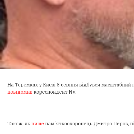
На Теремках у Києві 8 серпня відбувся масштабний
повідомив
кореспондент NV.
Також, як
пише
пам'яткоохоронець Дмитро Перов, під