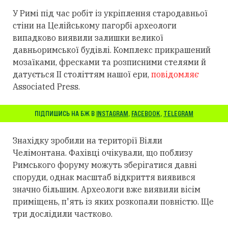
У Римі під час робіт із укріплення стародавньої
стіни на Целійському пагорбі археологи
випадково виявили залишки великої
давньоримської будівлі. Комплекс прикрашений
мозаїками, фресками та розписними стелями й
датується II століттям нашої ери,
повідомляє
Associated Press.
ПІДПИШИСЬ НА БЖ В
INSTAGRAM
,
FACEBOOK
,
TELEGRAM
Знахідку зробили на території Вілли
Челімонтана. Фахівці очікували, що поблизу
Римського форуму можуть зберігатися давні
споруди, однак масштаб відкриття виявився
значно більшим. Археологи вже виявили вісім
приміщень, п'ять із яких розкопали повністю. Ще
три дослідили частково.