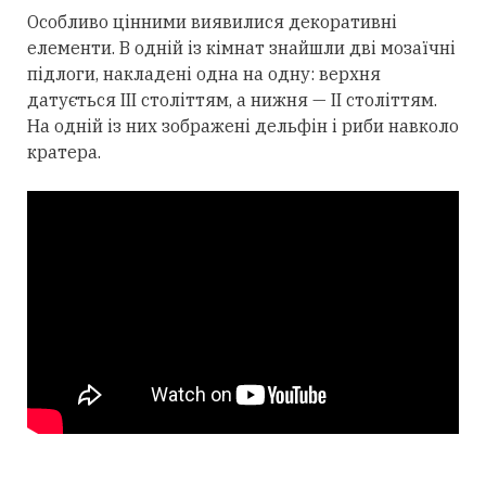
Особливо цінними виявилися декоративні
елементи. В одній із кімнат знайшли дві мозаїчні
підлоги, накладені одна на одну: верхня
датується III століттям, а нижня — II століттям.
На одній із них зображені дельфін і риби навколо
кратера.