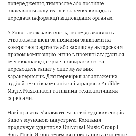
попередження, тимчасове або постійне
блокування акаунта, а в
окремих
випадках —
передача інформації відповідним органам.
У Suno також заявляють, що не
дозволяють
створювати пісні за прямими запитами на
конкретного артиста або
захищену
авторським
правом композицію. Якщо в промпті згадується
ім’я виконавця, сервіс прибирає його та
переводить запит у опис музичних
характеристик. Для перевірки завантажених
аудіо й текстів компанія співпрацює з Audible
Magic, Musixmatch та іншими технологічними
сервісами.
Нові правила з’являються на тлі судових спорів
Suno з музичною індустрією. Компанія
продовжує
судитися з Universal Music Group і
Sony Music Group через використання
захищених