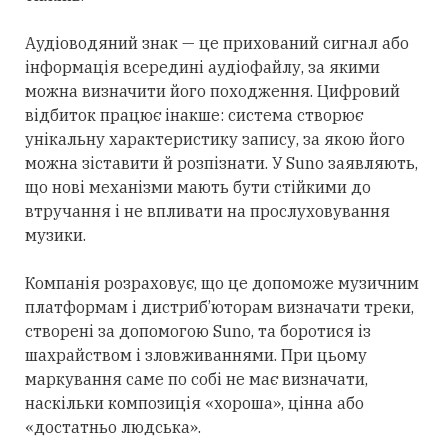
Аудіоводяний знак — це прихований сигнал або
інформація всередині аудіофайлу, за якими
можна визначити його походження. Цифровий
відбиток працює інакше: система створює
унікальну характеристику запису, за якою його
можна зіставити й розпізнати. У Suno заявляють,
що нові механізми мають бути стійкими до
втручання і не впливати на прослуховування
музики.
Компанія розраховує, що це допоможе музичним
платформам і дистриб’юторам визначати треки,
створені
за допомогою
Suno, та боротися із
шахрайством і зловживаннями.
При цьому
маркування саме
по
собі не має визначати,
наскільки композиція «хороша», цінна або
«достатньо людська».