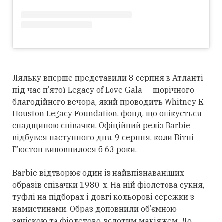
Ляльку вперше представили 8 серпня в Атланті
під час п’ятої Legacy of Love Gala — щорічного
благодійного вечора, який проводить Whitney E.
Houston Legacy Foundation, фонд, що опікується
спадщиною співачки. Офіційний реліз Barbie
відбувся
наступного
дня, 9 серпня, коли Вітні
Г’юстон виповнилося б 63 роки.
Barbie відтворює один із найвпізнаваніших
образів співачки 1980-х. На ній фіолетова сукня,
туфлі на підборах і довгі кольорові сережки з
намистинами. Образ доповнили об’ємною
зачіскою та фіолетово-золотим макіяжем. До