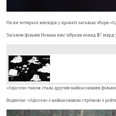
Після чотирьох вікендів у прокаті загальні збори «О
Загалом фільми Нолана вже зібрали понад $7 млрд у 
«Одіссея» також стала другим найкасовішим фільмом 
Водночас «Одіссея» є найкасовішою стрічкою з рейтин