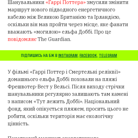
Шанувальники
«Гаррі Поттера»
змусили змінити
маршрут нового підводного енергетичного
кабелю між Великою Британією та Ірландією,
оскільки він мав пройти через місце, яке фанати
вважають «могилою» ельфа Доббі. Про це
повідомляє
The Guardian.
ПІДПИШИСЬ НА БЖ В
INSTAGRAM
,
FACEBOOK
,
TELEGRAM
У фільмі «Гаррі Поттер і Смертельні реліквії»
домашнього ельфа Доббі поховали на пляжі
Фрешвотер-Вест у Вельсі. Після виходу стрічки
шанувальники регулярно залишають там камені
з написом «Тут лежить Доббі». Національний
фонд, який опікується пляжем, просить цього не
робити, оскільки територія має екологічну
цінність.