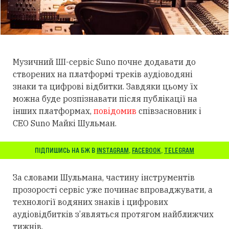
Музичний ШІ-сервіс Suno почне додавати до
створених на платформі треків аудіоводяні
знаки та цифрові відбитки. Завдяки цьому
їх
можна буде розпізнавати після публікації на
інших платформах,
повідомив
співзасновник і
CEO Suno Майкі Шульман.
ПІДПИШИСЬ НА БЖ В
INSTAGRAM
,
FACEBOOK
,
TELEGRAM
За словами Шульмана, частину інструментів
прозорості сервіс уже починає впроваджувати, а
технології водяних знаків і цифрових
аудіовідбитків з’являться
протягом
найближчих
тижнів.