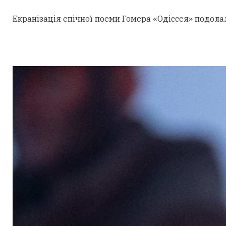
Екранізація епічної поеми Гомера «Одіссея» подола