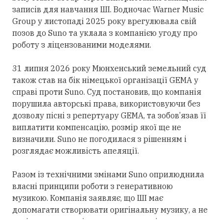
записів для навчання ШІ. Водночас Warner Music
Group у листопаді 2025 року врегулювала свій
позов до Suno та уклала з компанією угоду про
роботу з ліцензованими моделями.
31 липня 2026 року Мюнхенський земельний суд
також став на бік німецької організації GEMA у
справі проти Suno. Суд постановив, що компанія
порушила авторські
права,
використовуючи без
дозволу пісні з репертуару GEMA, та зобов’язав її
виплатити компенсацію, розмір якої ще не
визначили. Suno не погодилася з рішенням і
розглядає можливість апеляції.
Разом із технічними змінами Suno оприлюднила
власні принципи роботи з генеративною
музикою. Компанія заявляє, що ШІ має
допомагати створювати оригінальну музику, а не