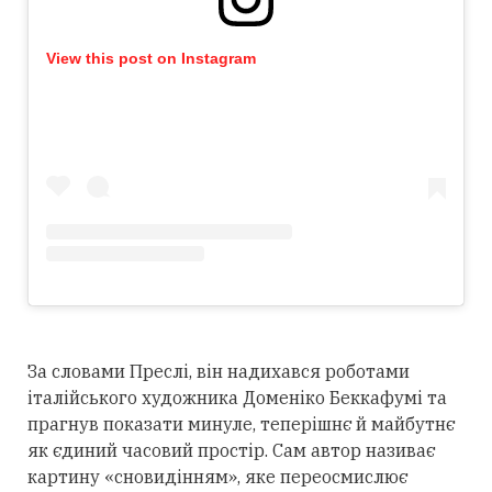
View this post on Instagram
За словами Преслі, він надихався роботами
італійського художника Доменіко Беккафумі та
прагнув показати минуле, теперішнє й майбутнє
як єдиний часовий простір. Сам автор називає
картину «сновидінням», яке переосмислює