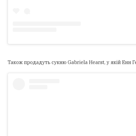
Також продадуть сукню Gabriela Hearst, у якій Енн Г