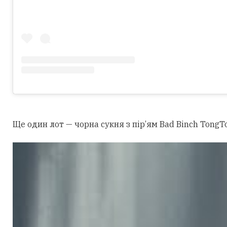
Ще один лот — чорна сукня з пір’ям Bad Binch TongTo