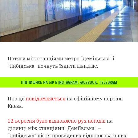
Потяги між станціями метро “Деміївська” і
“Либідська” почнуть їздити швидше.
ПІДПИШИСЬ НА БЖ В
INSTAGRAM
,
FACEBOOK
,
TELEGRAM
Про це
повідомляється
на офіційному порталі
Києва.
12 вересня було відновлено рух поїздів
на
ділянці між станціями “Деміївська” —
“Либідська” після проведених відновлювальних