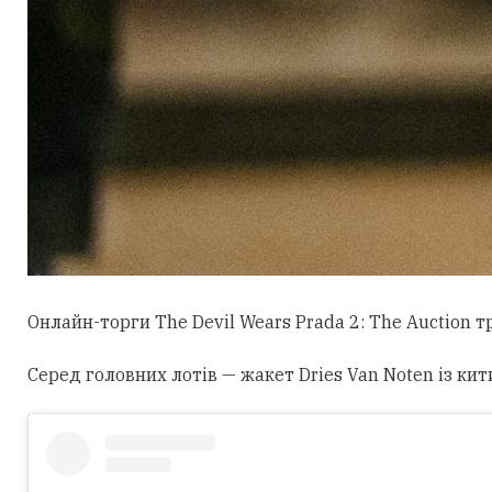
Онлайн-торги The Devil Wears Prada 2: The Auction 
Серед головних лотів — жакет Dries Van Noten із кит