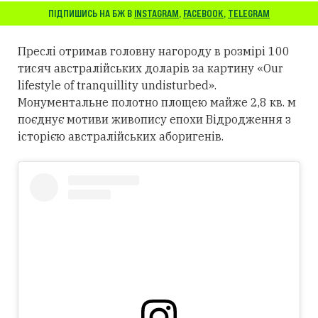
ПІДПИШИСЬ НА БЖ В
INSTAGRAM
,
FACEBOOK
,
TELEGRAM
Преслі отримав головну нагороду в розмірі 100
тисяч австралійських доларів за картину «Our
lifestyle of tranquillity undisturbed».
Монументальне полотно площею майже 2,8 кв. м
поєднує мотиви живопису епохи Відродження з
історією австралійських аборигенів.