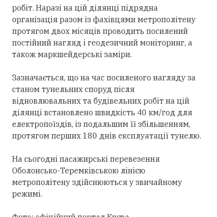
робіт. Наразі на цій ділянці підрядна
організація разом із фахівцями метрополітену
протягом двох місяців проводить посилений
постійний нагляд і геодезичний моніторинг, а
також маркшейдерські заміри.
Зазначається, що на час посиленого нагляду за
станом тунельних споруд після
відновлювальних та будівельних робіт на цій
ділянці встановлено швидкість 40 км/год для
електропоїздів, із подальшим її збільшенням,
протягом перших 180 днів експлуатації тунелю.
На сьогодні пасажирські перевезення
Оболонсько-Теремківською лінією
метрополітену здійснюються у звичайному
режимі.
Фото: офіційний портал Києва