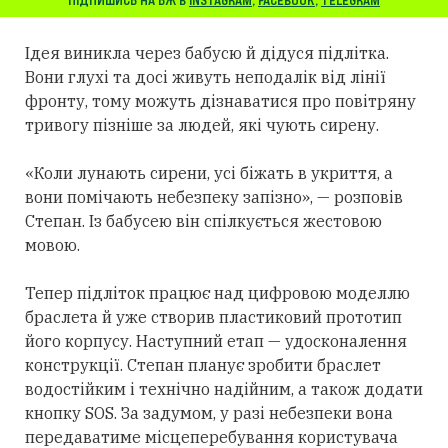
ПІДПИШИСЬ НА БЖ В
INSTAGRAM
,
FACEBOOK
,
TELEGRAM
Ідея виникла через бабусю й дідуся підлітка.
Вони глухі та досі живуть неподалік від лінії
фронту, тому можуть дізнаватися про повітряну
тривогу пізніше за людей, які чують сирену.
«Коли лунають сирени, усі біжать в укриття, а
вони помічають небезпеку запізно», — розповів
Степан. Із бабусею він спілкується жестовою
мовою.
Тепер підліток працює над цифровою моделлю
браслета й уже створив пластиковий прототип
його корпусу. Наступний етап — удосконалення
конструкції. Степан планує зробити браслет
водостійким і технічно надійним, а також додати
кнопку SOS. За задумом, у разі небезпеки вона
передаватиме місцеперебування користувача