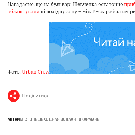
Нагадаємо, що на бульварі Шевченка остаточно
при
облаштували
пішохідну зону – між Бессарабським ри
Фото:
Urban Crew
Поділитися
МІТКИ
МІСТО
ПЕШЕХОДНАЯ ЗОНА
АНТИКАРМАНЫ