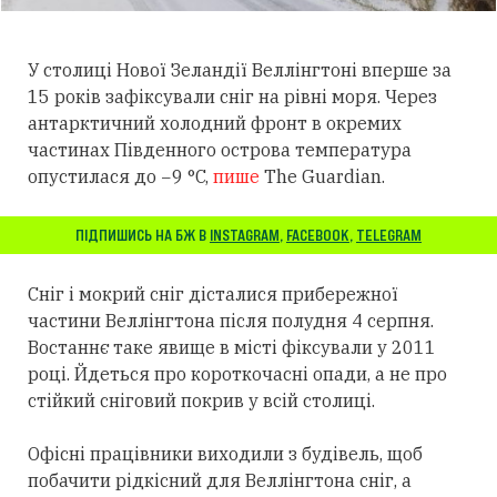
У столиці Нової Зеландії Веллінгтоні вперше за
15 років зафіксували сніг на рівні моря. Через
антарктичний холодний фронт в окремих
частинах Південного острова температура
опустилася до −9 °C,
пише
The Guardian.
ПІДПИШИСЬ НА БЖ В
INSTAGRAM
,
FACEBOOK
,
TELEGRAM
Сніг і мокрий сніг дісталися прибережної
частини Веллінгтона після полудня 4 серпня.
Востаннє таке явище в місті фіксували у 2011
році. Йдеться про короткочасні опади, а не про
стійкий сніговий покрив у всій столиці.
Офісні працівники виходили з будівель, щоб
побачити рідкісний для Веллінгтона сніг, а