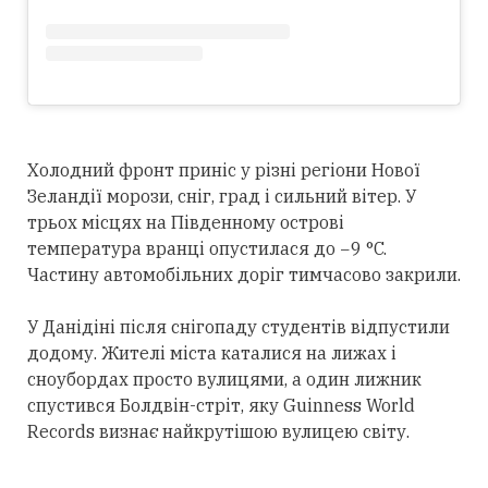
Холодний фронт приніс у різні регіони Нової
Зеландії морози, сніг, град і сильний вітер. У
трьох місцях на Південному острові
температура вранці опустилася до −9 °C.
Частину автомобільних доріг тимчасово закрили.
У Данідіні після снігопаду студентів відпустили
додому. Жителі міста каталися на лижах і
сноубордах просто вулицями, а один лижник
спустився Болдвін-стріт, яку Guinness World
Records визнає найкрутішою вулицею світу.