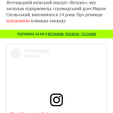
Легендарній київській піцерії «Везувіо», яку
заснував підприємець і громадський діяч Мирон
Спольський, виповнилося 34 роки. Про річницю
повідомила
команда закладу.
ПІДПИШИСЬ НА БЖ В
INSTAGRAM
,
FACEBOOK
,
TELEGRAM