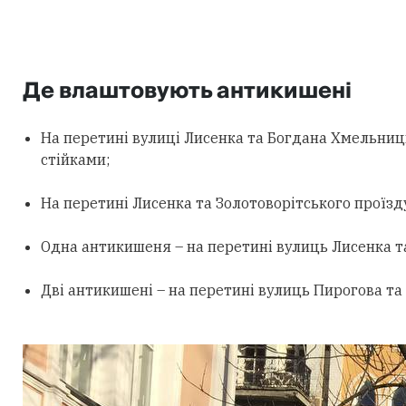
Де влаштовують антикишені
На перетині вулиці Лисенка та Богдана Хмельни
стійками;
На перетині Лисенка та Золотоворітського проїз
Одна антикишеня – на перетині вулиць Лисенка т
Дві антикишені – на перетині вулиць Пирогова та