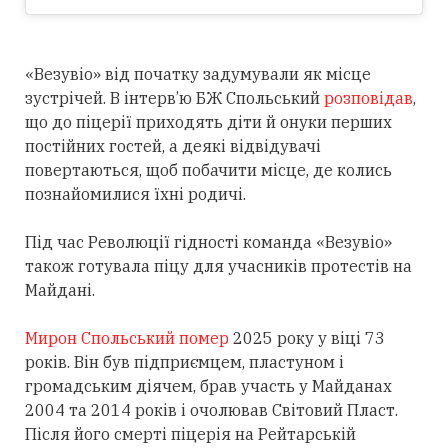
«Везувіо» від початку задумували як місце
зустрічей. В інтерв’ю БЖ Спольський
розповідав
,
що до піцерії приходять діти й онуки перших
постійних гостей, а деякі відвідувачі
повертаються, щоб побачити місце, де колись
познайомилися їхні родичі.
Під час Революції гідності команда «Везувіо»
також готувала піцу для учасників протестів на
Майдані.
Мирон Спольський помер
2025 року у віці 73
років. Він був підприємцем, пластуном і
громадським діячем, брав участь у Майданах
2004 та 2014 років і очолював Світовий Пласт.
Після його смерті піцерія на Рейтарській