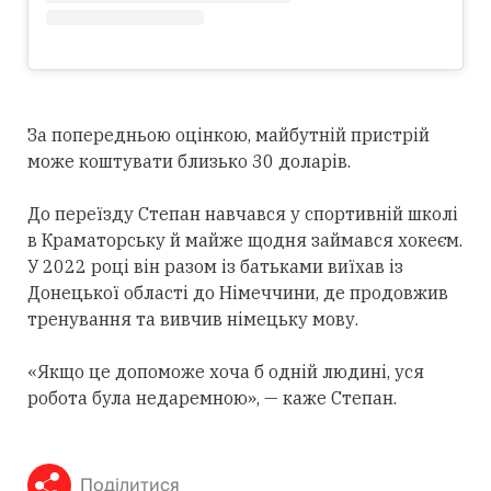
За попередньою оцінкою, майбутній пристрій
може коштувати близько 30 доларів.
До переїзду Степан навчався у спортивній школі
в Краматорську й майже щодня займався хокеєм.
У 2022 році він разом із батьками виїхав із
Донецької області до Німеччини, де продовжив
тренування та вивчив німецьку мову.
«Якщо це допоможе хоча б одній людині, уся
робота була недаремною», — каже Степан.
Поділитися