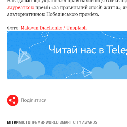
Нагадаємо, що українська правозахисниця Олексан
лауреаткою
премії «За правильний спосіб життя», 
альтернативною Нобелівською премією.
Фото:
Maksym Diachenko / Unsplash
Поділитися
МІТКИ
МІСТО
ПРЕМИЯ
WORLD SMART CITY AWARDS