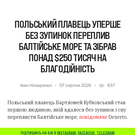
ПОЛЬСЬКИЙ ПЛАВЕЦЬ УПЕРШЕ
БЕЗ ЗУПИНОК ПЕРЕПЛИВ
БАЛТІЙСЬКЕ МОРЕ ТА ЗІБРАВ
ПОНАД $250 ТИСЯЧ НА
БЛАГОДІЙНІСТЬ
Іван Назаренко
07 серпня 2026
837
Польський плавець Бартломей Кубковський став
першою людиною, якій вдалося без зупинок і сну
переплисти Балтійське море,
повідомляє
Dexerto.
ПІДПИШИСЬ НА БЖ В
INSTAGRAM
,
FACEBOOK
,
TELEGRAM