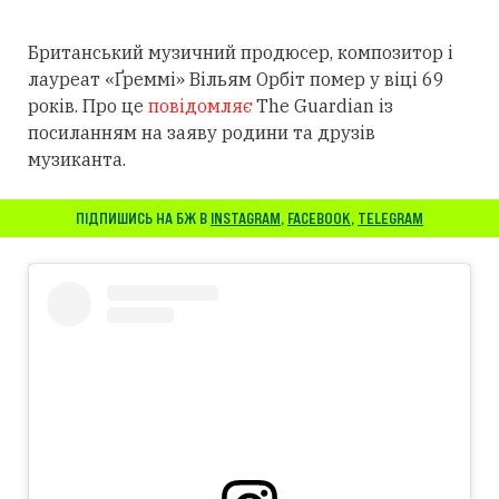
Британський музичний продюсер, композитор і
лауреат «Ґреммі» Вільям Орбіт помер у віці 69
років. Про це
повідомляє
The Guardian із
посиланням
на заяву родини та друзів
музиканта.
ПІДПИШИСЬ НА БЖ В
INSTAGRAM
,
FACEBOOK
,
TELEGRAM