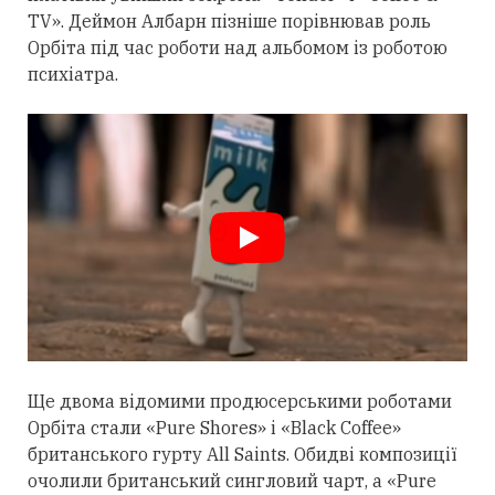
TV». Деймон Албарн пізніше порівнював роль
Орбіта під час роботи над альбомом із роботою
психіатра.
Ще двома відомими продюсерськими роботами
Орбіта
стали
«Pure Shores» і «Black Coffee»
британського гурту All Saints. Обидві композиції
очолили британський сингловий чарт, а «Pure