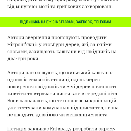
від мінуючої молі та грибкових захворювань.
ПІДПИШИСЬ НА БЖ В
INSTAGRAM
,
FACEBOOK
,
TELEGRAM
Автори звернення пропонують проводити
мікроін'єкції у стовбури дерев, які, за їхніми
словами, захищають каштани від шкідників на
два-три роки.
Автори наголошують, що київський каштан є
одним із символів столиці, однак через
поширення шкідників тисячі дерев починають
жовтіти та втрачати листя вже в середині літа.
Вони зазначають, що технологію мікроін'єкцій
уже тестували комунальні підприємства, і вона
не шкодить довкіллю чи мешканцям міста.
Петиція закликає Київраду розробити окрему