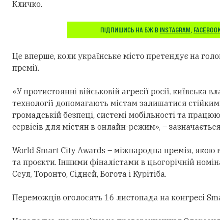
Кличко.
ПІДПИШИСЬ НА БЖ В
INSTAGRAM
,
FACEBOO
Це вперше, коли українське місто претендує на гол
премії.
«У протистоянні військовій агресії росії, київська 
технології допомагають містам залишатися стійким
громадській безпеці, системі мобільності та працю
сервісів для містян в онлайн-режим», – зазначається
World Smart City Awards – міжнародна премія, якою 
та проєкти. Іншими фіналістами в цьогорічній номін
Сеул, Торонто, Сідней, Богота і Курітіба.
Переможців оголосять 16 листопада на конгресі Smar