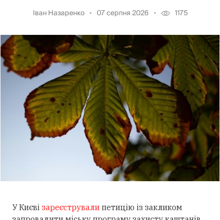
Іван Назаренко
07 серпня 2026
1175
У Києві
зареєстрували
петицію із закликом
запровадити міську програму захисту каштанів