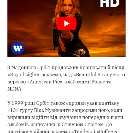
З Мадонною Орбіт
продовжив
працювати й після
«Ray of Light»: зокрема, над «Beautiful Stranger», її
версією «American Pie», альбомами Music та
MDNA.
У 1999 році Орбіт також спродюсував платівку
«13» гурту Blur. Музиканти запросили його, коли
вирішили відійти від звучання попередніх п’яти
альбомів, записаних зі Стівеном Стрітом. До
платівки увійшли зокрема «Tender» і «Coffee &