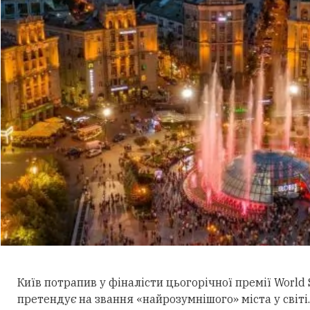
Київ потрапив у фіналісти цьогорічної премії World 
претендує на звання «найрозумнішого» міста у світі