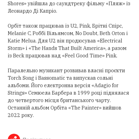
Shores» увійшла до саундтреку фільму «Пляж» із
Леонардо Ді Капріо.
Орбіт також працював із U2, Pink, Брітні Спірс,
Melanie C, Роббі Вільямсом, No Doubt, Beth Orton і
Katie Melua. Для U2 він продюсував «Electrical
Storm» і «The Hands That Built America», а разом
із Beck працював над «Feel Good Time» Pink.
Паралельно музикант розвивав власні проєкти
Torch Song і Bassomatic та випускав сольні
альбоми. Його електронна версія «Adagio for
Strings» Семюела Барбера в 1999 році піднялася
до четвертого місця британського чарту.
Останній альбом Орбіта «The Painter» вийшов
2022 року.