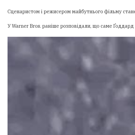
Сценаристом і режисером майбутнього фільму стан
У Warner Bros. раніше розповідали, що саме Ґоддард