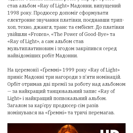
став альбом «Ray of Light» Мадонни, випущений
1998 року. Продюсер допоміг сформувати
електронне звучання платівки, поєднавши трип-
хоп, техно, джангл, транс та ембієнт. До платівки
увійшли «Frozen», «The Power of Good-Bye» та
«Ray of Light», а сам альбом став
мультиплатиновим і згодом закріпився
серед
найвідоміших робіт Мадонни.
На церемонії «Ґреммі» 1999 року «Ray of Light»
приніс Мадонні
три
нагороди з п’яти номінацій.
Орбіт
отримав
дві премії за роботу над альбомом
— за найкращий танцювальний запис «Ray of
Light» і найкращий попвокальний альбом.
Загалом за кар’єру продюсер сім разів
номінувався на «Ґреммі» та тричі перемагав.