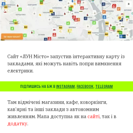
Сайт «ЛУН Місто» запустив інтерактивну карту із
закладами, які можуть навіть попри вимкнення
електрики.
ПІДПИШИСЬ НА БЖ В
INSTAGRAM
,
FACEBOOK
,
TELEGRAM
Там відмічені магазини, кафе, коворкінги,
кав‘ярні та інші заклади з автономним
живленням. Мапа доступна як на
сайті
, так і в
додатку
.