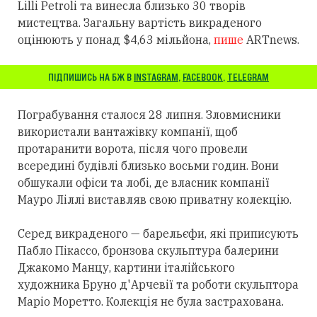
Lilli Petroli та винесла близько 30 творів
мистецтва. Загальну вартість викраденого
оцінюють у понад $4,63 мільйона,
пише
ARTnews.
ПІДПИШИСЬ НА БЖ В
INSTAGRAM
,
FACEBOOK
,
TELEGRAM
Пограбування сталося 28 липня. Зловмисники
використали вантажівку компанії, щоб
протаранити ворота, після чого провели
всередині будівлі близько восьми годин. Вони
обшукали офіси та лобі, де власник компанії
Мауро Ліллі виставляв свою приватну колекцію.
Серед викраденого — барельєфи, які приписують
Пабло Пікассо, бронзова скульптура балерини
Джакомо Манцу, картини італійського
художника Бруно д'Арчевії та роботи скульптора
Маріо Моретто. Колекція не була застрахована.