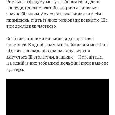
Римського форуму можуть зберігатися давні
споруди, однак масштаб відкриття виявився
значно більшим. Археологи вже виявили вісім
приміщень, п'ять із яких розкопали повністю. Ще
три дослідили частково.
Особливо цінними виявилися декоративні
елементи. В одній із кімнат знайшли дві мозаїчні
підлоги, накладені одна на одну: верхня
датується III століттям, а нижня — II століттям.
На одній із них зображені дельфін і риби навколо
кратера.