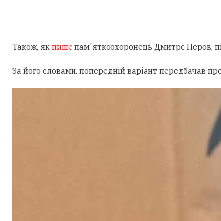
Також, як
пише
пам'яткоохоронець Дмитро Перов, під
За його словами, попередній варіант передбачав пр