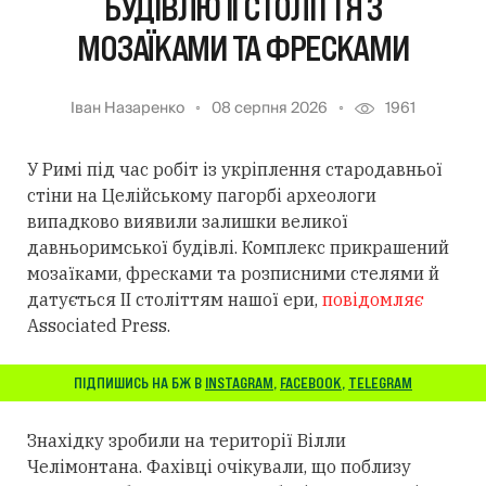
БУДІВЛЮ II СТОЛІТТЯ З
МОЗАЇКАМИ ТА ФРЕСКАМИ
Іван Назаренко
08 серпня 2026
1961
У Римі під час робіт із укріплення стародавньої
стіни на Целійському пагорбі археологи
випадково виявили залишки великої
давньоримської будівлі. Комплекс прикрашений
мозаїками, фресками та розписними стелями й
датується II століттям нашої ери,
повідомляє
Associated Press.
ПІДПИШИСЬ НА БЖ В
INSTAGRAM
,
FACEBOOK
,
TELEGRAM
Знахідку зробили на території Вілли
Челімонтана. Фахівці очікували, що поблизу