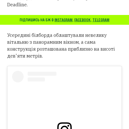
Deadline.
ПІДПИШИСЬ НА БЖ В
INSTAGRAM
,
FACEBOOK
,
TELEGRAM
Усередині білборда облаштували невелику
вітальню з панорамним вікном, а сама
конструкція розташована приблизно на висоті
дев'яти метрів.