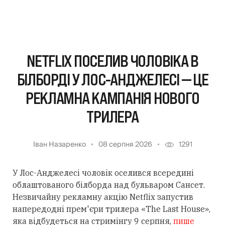
NETFLIX ПОСЕЛИВ ЧОЛОВІКА В
БІЛБОРДІ У ЛОС-АНДЖЕЛЕСІ — ЦЕ
РЕКЛАМНА КАМПАНІЯ НОВОГО
ТРИЛЕРА
Іван Назаренко
08 серпня 2026
1291
У Лос-Анджелесі чоловік оселився всередині
облаштованого білборда над бульваром Сансет.
Незвичайну рекламну акцію Netflix запустив
напередодні прем'єри трилера «The Last House»,
яка відбудеться на стримінгу 9 серпня,
пише