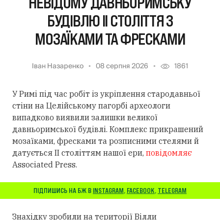
НЕВІДОМУ ДАВНЬОРИМСЬКУ
БУДІВЛЮ II СТОЛІТТЯ З
МОЗАЇКАМИ ТА ФРЕСКАМИ
Іван Назаренко
08 серпня 2026
1861
У Римі під час робіт із укріплення стародавньої
стіни на Целійському пагорбі археологи
випадково виявили залишки великої
давньоримської будівлі. Комплекс прикрашений
мозаїками, фресками та розписними стелями й
датується II століттям нашої ери,
повідомляє
Associated Press.
ПІДПИШИСЬ НА БЖ В
INSTAGRAM
,
FACEBOOK
,
TELEGRAM
Знахідку зробили на території Вілли