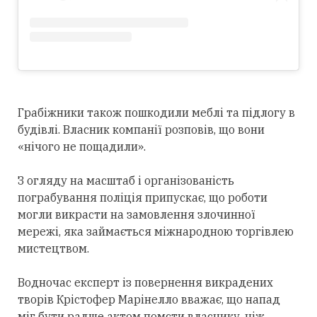
Грабіжники також пошкодили меблі та підлогу в
будівлі. Власник компанії розповів, що вони
«нічого не пощадили».
З огляду на масштаб і організованість
пограбування поліція припускає, що роботи
могли викрасти на замовлення злочинної
мережі, яка займається міжнародною торгівлею
мистецтвом.
Водночас експерт із повернення викрадених
творів Крістофер Марінелло вважає, що напад
міг бути радше актом помсти власнику, ніж