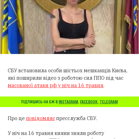
СБУ встановила особи шістьох мешканців Києва,
які поширили відео з роботою сил ППО під час
масованої атаки рф у ніч на 16 травня
.
ПІДПИШИСЬ НА БЖ В
INSTAGRAM
,
FACEBOOK
,
TELEGRAM
Про це
повідомляє
пресслужба СБУ.
У ніч на 16 травня кияни зняли роботу