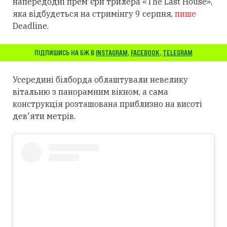
напередодні прем'єри трилера «The Last House»,
яка відбудеться на стримінгу 9 серпня,
пише
Deadline.
ПІДПИШИСЬ НА БЖ В
INSTAGRAM
,
FACEBOOK
,
TELEGRAM
Усередині білборда облаштували невелику
вітальню з панорамним вікном, а сама
конструкція розташована приблизно на висоті
дев'яти метрів.