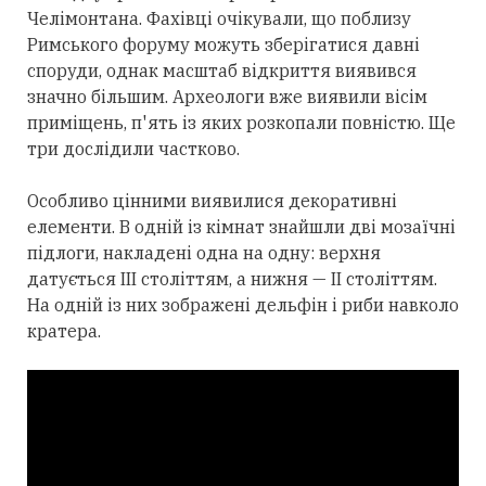
Челімонтана. Фахівці очікували, що поблизу
Римського форуму можуть зберігатися давні
споруди, однак масштаб відкриття виявився
значно більшим. Археологи вже виявили вісім
приміщень, п'ять із яких розкопали повністю. Ще
три дослідили частково.
Особливо цінними виявилися декоративні
елементи. В одній із кімнат знайшли дві мозаїчні
підлоги, накладені одна на одну: верхня
датується III століттям, а нижня — II століттям.
На одній із них зображені дельфін і риби навколо
кратера.