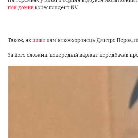
На Теремках у Києві 8 серпня відбувся масштабний
повідомив
кореспондент NV.
Також, як
пише
пам'яткоохоронець Дмитро Перов, під
За його словами, попередній варіант передбачав пр