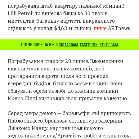
пограбувала штаб-квартиру паливної компанії
Lilli Petroli та винесла близько 30 творів
мистецтва. Загальну вартість викраденого
оцінюють у понад $4,63 мільйона,
пише
ARTnews.
ПІДПИШИСЬ НА БЖ В
INSTAGRAM
,
FACEBOOK
,
TELEGRAM
Пограбування сталося 28 липня. Зловмисники
використали вантажівку компанії, щоб
протаранити ворота, після чого провели
всередині будівлі близько восьми годин. Вони
обшукали офіси та лобі, де власник компанії
Мауро Ліллі виставляв свою приватну колекцію.
Серед викраденого — барельєфи, які приписують
Пабло Пікассо, бронзова скульптура балерини
Джакомо Манцу, картини італійського
художника Бруно д'Арчевії та роботи скульптора