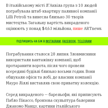
В італійському місті Л'Аквіла група з 10 людей
пограбувала штаб-квартиру паливної компанії
Lilli Petroli та винесла близько 30 творів
мистецтва. Загальну вартість викраденого
оцінюють у понад $4,63 мільйона,
пише
ARTnews.
ПІДПИШИСЬ НА БЖ В
INSTAGRAM
,
FACEBOOK
,
TELEGRAM
Пограбування сталося 28 липня. Зловмисники
використали вантажівку компанії, щоб
протаранити ворота, після чого провели
всередині будівлі близько восьми годин. Вони
обшукали офіси та лобі, де власник компанії
Мауро Ліллі виставляв свою приватну колекцію.
Серед викраденого — барельєфи, які приписують
Пабло Пікассо, бронзова скульптура балерини
Джакомо Манцу, картини італійського