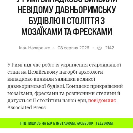
НЕВІДОМУ ДАВНЬОРИМСЬКУ
БУДІВЛЮ II СТОЛІТТЯ З
МОЗАЇКАМИ ТА ФРЕСКАМИ
Іван Назаренко
08 серпня 2026
2142
У Римі під час робіт із укріплення стародавньої
стіни на Целійському пагорбі археологи
випадково виявили залишки великої
давньоримської будівлі. Комплекс прикрашений
мозаїками, фресками та розписними стелями й
датується II століттям нашої ери,
повідомляє
Associated Press.
ПІДПИШИСЬ НА БЖ В
INSTAGRAM
,
FACEBOOK
,
TELEGRAM