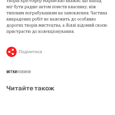
творів Крістофер Марінелло вважає, що напад
міг бути радше актом помсти власнику, ніж
типовим пограбуванням на замовлення. Частина
викрадених робіт не належить до особливо
дорогих творів мистецтва, а Ліллі відомий своєю
пристрастю до колекціонування.
Поділитися
МІТКИ
НОВИНИ
Читайте також