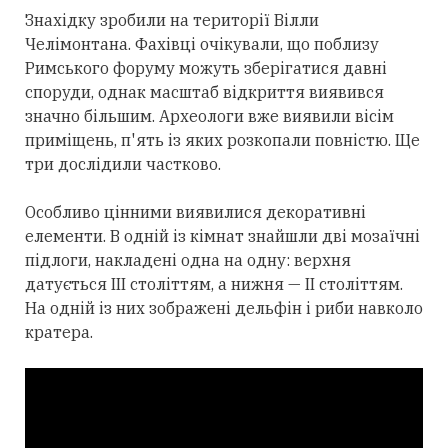
Знахідку зробили на території Вілли
Челімонтана. Фахівці очікували, що поблизу
Римського форуму можуть зберігатися давні
споруди, однак масштаб відкриття виявився
значно більшим. Археологи вже виявили вісім
приміщень, п'ять із яких розкопали повністю. Ще
три дослідили частково.
Особливо цінними виявилися декоративні
елементи. В одній із кімнат знайшли дві мозаїчні
підлоги, накладені одна на одну: верхня
датується III століттям, а нижня — II століттям.
На одній із них зображені дельфін і риби навколо
кратера.