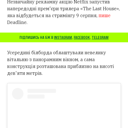
Незвичайну рекламну акцію Netflix запустив
напередодні прем'єри трилера «The Last House»,
яка відбудеться на стримінгу 9 серпня,
пише
Deadline.
ПІДПИШИСЬ НА БЖ В
INSTAGRAM
,
FACEBOOK
,
TELEGRAM
Усередині білборда облаштували невелику
вітальню з панорамним вікном, а сама
конструкція розташована приблизно на висоті
дев'яти метрів.