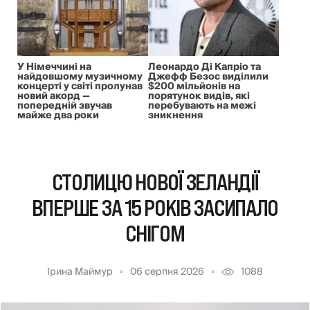
У Німеччині на
Леонардо Ді Капріо та
найдовшому музичному
Джефф Безос виділили
концерті у світі пролунав
$200 мільйонів на
новий акорд —
порятунок видів, які
попередній звучав
перебувають на межі
майже два роки
зникнення
СТОЛИЦЮ НОВОЇ ЗЕЛАНДІЇ
ВПЕРШЕ ЗА 15 РОКІВ ЗАСИПАЛО
СНІГОМ
Ірина Маймур
06 серпня 2026
1088