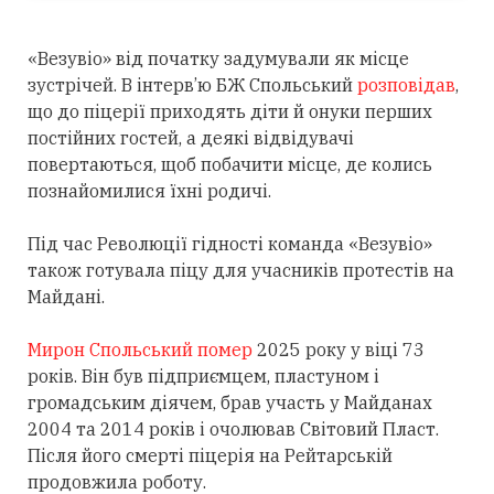
«Везувіо» від початку задумували як місце
зустрічей. В інтерв’ю БЖ Спольський
розповідав
,
що до піцерії приходять діти й онуки перших
постійних гостей, а деякі відвідувачі
повертаються, щоб побачити місце, де колись
познайомилися їхні родичі.
Під час Революції гідності команда «Везувіо»
також готувала піцу для учасників протестів на
Майдані.
Мирон Спольський помер
2025 року у віці 73
років. Він був підприємцем, пластуном і
громадським діячем, брав участь у Майданах
2004 та 2014 років і очолював Світовий Пласт.
Після його смерті піцерія на Рейтарській
продовжила роботу.