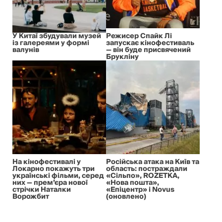
У Китаї збудували музей
Режисер Спайк Лі
із галереями у формі
запускає кінофестиваль
валунів
— він буде присвячений
Брукліну
На кінофестивалі у
Російська атака на Київ та
Локарно покажуть три
область: постраждали
українські фільми, серед
«Сільпо», ROZETKA,
них — прем’єра нової
«Нова пошта»,
стрічки Наталки
«Епіцентр» і Novus
Ворожбит
(оновлено)