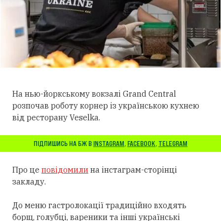
На нью-йоркському вокзалі Grand Central
розпочав роботу корнер із українською кухнею
від ресторану Veselka.
ПІДПИШИСЬ НА БЖ В
INSTAGRAM
,
FACEBOOK
,
TELEGRAM
Про це
повідомили
на інстаграм-сторінці
закладу.
До меню гастролокації традиційно входять
борщ, голубці, вареники та інші українські