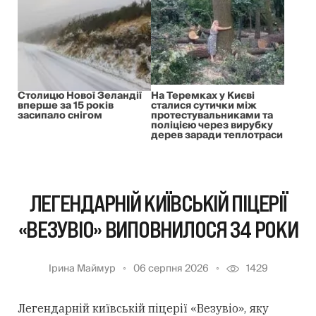
Столицю Нової Зеландії
На Теремках у Києві
вперше за 15 років
сталися сутички між
засипало снігом
протестувальниками та
поліцією через вирубку
дерев заради теплотраси
ЛЕГЕНДАРНІЙ КИЇВСЬКІЙ ПІЦЕРІЇ
«ВЕЗУВІО» ВИПОВНИЛОСЯ 34 РОКИ
Ірина Маймур
06 серпня 2026
1429
Легендарній київській піцерії «Везувіо», яку