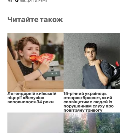
МІТКИ
МІСЦЯ ТА РЕЧІ
Читайте також
Легендарній київській
15-річний українець
піцерії «Везувіо»
створює браслет, який
виповнилося 34 роки
сповіщатиме людей із
порушенням слуху про
повітряну тривогу