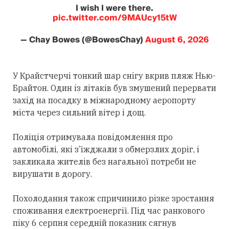
I wish I were there.
pic.twitter.com/9MAUcy15tW
— Chay Bowes (@BowesChay)
August 6, 2026
У Крайстчерчі тонкий шар снігу вкрив пляж Нью-
Брайтон. Один із літаків був змушений перервати
захід на посадку в міжнародному аеропорту
міста через сильний вітер і дощ.
Поліція отримувала повідомлення про
автомобілі, які з’їжджали з обмерзлих доріг, і
закликала жителів без нагальної потреби не
вирушати в дорогу.
Похолодання також спричинило різке зростання
споживання електроенергії. Під час ранкового
піку 6 серпня середній показник сягнув