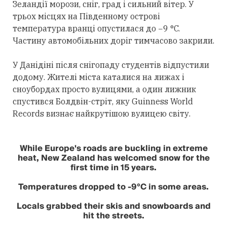
Зеландії морози, сніг, град і сильний вітер. У
трьох місцях на Південному острові
температура вранці опустилася до −9 °C.
Частину автомобільних доріг тимчасово закрили.
У Данідіні після снігопаду студентів відпустили
додому. Жителі міста каталися на лижах і
сноубордах просто вулицями, а один лижник
спустився Болдвін-стріт, яку Guinness World
Records визнає найкрутішою вулицею світу.
While Europe's roads are buckling in extreme
heat, New Zealand has welcomed snow for the
first time in 15 years.
Temperatures dropped to -9°C in some areas.
Locals grabbed their skis and snowboards and
hit the streets.