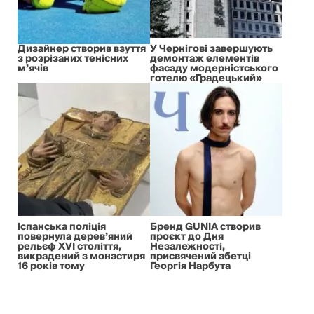
Дизайнер створив взуття
У Чернігові завершують
з розрізаних тенісних
демонтаж елементів
м’ячів
фасаду модерністського
готелю «Градецький»
Іспанська поліція
Бренд GUNIA створив
повернула дерев’яний
проєкт до Дня
рельєф XVI століття,
Незалежності,
викрадений з монастиря
присвячений абетці
16 років тому
Георгія Нарбута