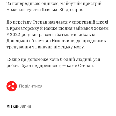
За попередньою оцінкою, майбутній пристрій
може коштувати близько 30 доларів.
До переїзду Степан навчався у спортивній школі
в Краматорську й майже щодня займався хокеєм.
У 2022 році він разом із батьками виїхав із
Донецької області до Німеччини, де продовжив
тренування та вивчив німецьку мову.
«Якщо це допоможе хоча б одній людині, уся
робота була недаремною», — каже Степан.
Поділитися
МІТКИ
НОВИНИ