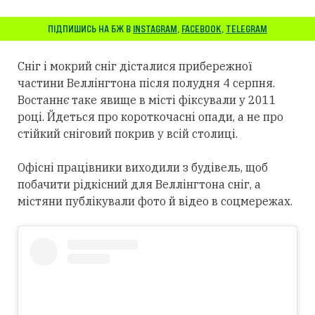
ПІДПИШИСЬ НА БЖ В
INSTAGRAM
,
FACEBOOK
,
TELEGRAM
Сніг і мокрий сніг дісталися прибережної
частини Веллінгтона після полудня 4 серпня.
Востаннє таке явище в місті фіксували у 2011
році. Йдеться про короткочасні опади, а не про
стійкий сніговий покрив у всій столиці.
Офісні працівники виходили з будівель, щоб
побачити рідкісний для Веллінгтона сніг, а
містяни публікували фото й відео в соцмережах.