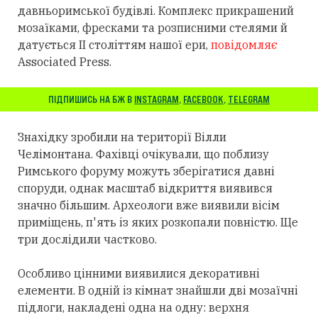
давньоримської будівлі. Комплекс прикрашений
мозаїками, фресками та розписними стелями й
датується II століттям нашої ери,
повідомляє
Associated Press.
ПІДПИШИСЬ НА БЖ В
INSTAGRAM
,
FACEBOOK
,
TELEGRAM
Знахідку зробили на території Вілли
Челімонтана. Фахівці очікували, що поблизу
Римського форуму можуть зберігатися давні
споруди, однак масштаб відкриття виявився
значно більшим. Археологи вже виявили вісім
приміщень, п'ять із яких розкопали повністю. Ще
три дослідили частково.
Особливо цінними виявилися декоративні
елементи. В одній із кімнат знайшли дві мозаїчні
підлоги, накладені одна на одну: верхня