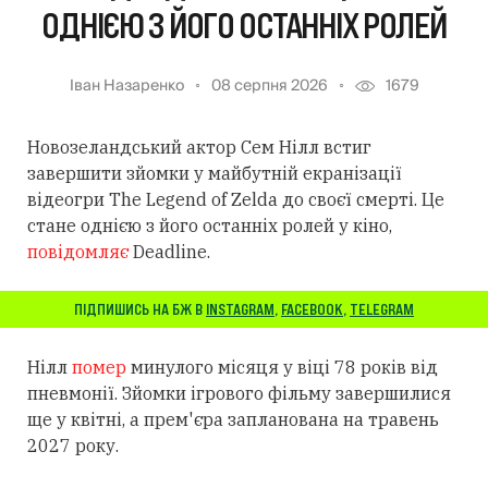
ОДНІЄЮ З ЙОГО ОСТАННІХ РОЛЕЙ
Іван Назаренко
08 серпня 2026
1679
Новозеландський актор Сем Нілл встиг
завершити зйомки у майбутній екранізації
відеогри The Legend of Zelda до своєї смерті. Це
стане однією з його останніх ролей у кіно,
повідомляє
Deadline.
ПІДПИШИСЬ НА БЖ В
INSTAGRAM
,
FACEBOOK
,
TELEGRAM
Нілл
помер
минулого місяця у віці 78 років від
пневмонії. Зйомки ігрового фільму завершилися
ще у квітні, а прем'єра запланована на травень
2027 року.