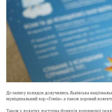
До запису колядок долучились Львівська національ
муніципальний хор «Гомін», а також хоровий колект
Також у додатку доступна функція доповненої реал