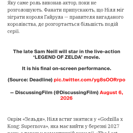
Яку саме роль виконав актор, поки не
розголошують. Фанати припускають, що Нілл міг
зіграти короля Гайрула — правителя вигаданого
королівства, де розгортається більшість подій
серії.
The late Sam Neill will star in the live-action
‘LEGEND OF ZELDA’ movie.
It is his final on-screen performance.
(Source: Deadline)
pic.twitter.com/yg8sOORrpo
— DiscussingFilm (@DiscussingFilm)
August 6,
2026
Окрім «Зельди», Нілл встиг знятися у «Godzilla x
Kong: Supernova», яка має вийти у березні 2027