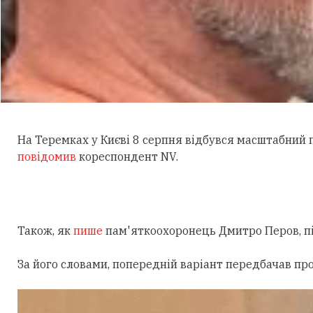
На Теремках у Києві 8 серпня відбувся масштабний
повідомив
кореспондент NV.
Також, як
пише
пам'яткоохоронець Дмитро Перов, під
За його словами, попередній варіант передбачав пр