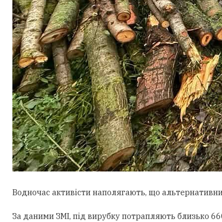
Водночас активісти наполягають, що альтернативни
За даними ЗМІ, під вирубку потрапляють близько 660