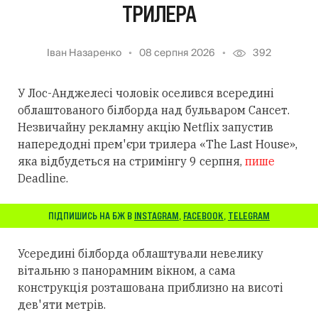
ТРИЛЕРА
Іван Назаренко
08 серпня 2026
392
У Лос-Анджелесі чоловік оселився всередині
облаштованого білборда над бульваром Сансет.
Незвичайну рекламну акцію Netflix запустив
напередодні прем'єри трилера «The Last House»,
яка відбудеться на стримінгу 9 серпня,
пише
Deadline.
ПІДПИШИСЬ НА БЖ В
INSTAGRAM
,
FACEBOOK
,
TELEGRAM
Усередині білборда облаштували невелику
вітальню з панорамним вікном, а сама
конструкція розташована приблизно на висоті
дев'яти метрів.