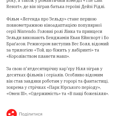
року, а також у романтичній комедії «The Last
Resort», де він зіграв батька героїні Дейзі Рідлі.
Фільм «Легенда про Зельду» стане першою
повнометражною кіноадаптацією популярної
серії Nintendo. Головні ролі Лінка та принцеси
Зельди виконають Бенджамін Еван Ейнсворт і Бо
Браґасон. Режисером виступив Вес Болл, відомий
за трилогією «Той, що біжить у лабіринті» та
«Королівством планети мавп».
За свою п'ятдесятирічну кар'єру Нілл зіграв у
десятках фільмів і серіалів. Особливо відомим
він став завдяки роботам у горорі та фантастиці,
зокрема у стрічках «Парк Юрського періоду»,
«Омен III», «Одержимість» та «В пащі божевілля».
Поділитися