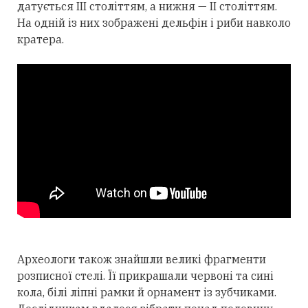
датується III століттям, а нижня — II століттям.
На одній із них зображені дельфін і риби навколо
кратера.
Археологи також знайшли великі фрагменти
розписної стелі. Її прикрашали червоні та сині
кола, білі ліпні рамки й орнамент із зубчиками.