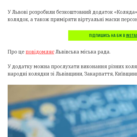
У Львові розробили безкоштовний додаток «Коляда»
колядок, а також приміряти віртуальні маски персо
ПІДПИШИСЬ НА БЖ В
INSTA
Про це
повідомляє
Львівська міська рада.
У додатку можна прослухати виконання різних коляд
народні колядки зі Львівщини, Закарпаття, Київщин