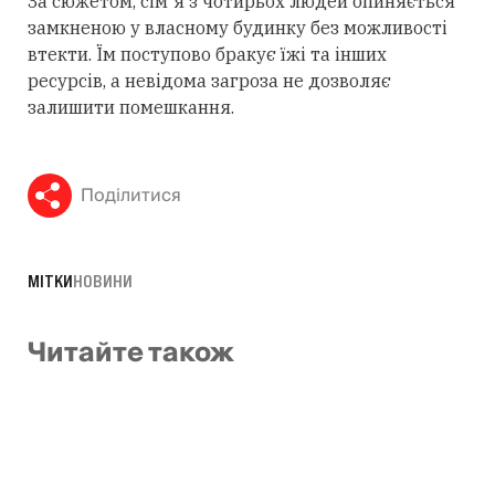
За сюжетом, сім'я з чотирьох людей опиняється
замкненою у власному будинку без можливості
втекти. Їм поступово бракує їжі та інших
ресурсів, а невідома загроза не дозволяє
залишити помешкання.
Поділитися
МІТКИ
НОВИНИ
Читайте також