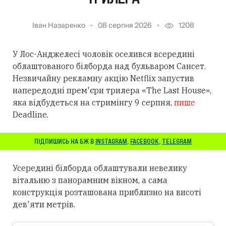
Іван Назаренко
08 серпня 2026
1208
У Лос-Анджелесі чоловік оселився всередині
облаштованого білборда над бульваром Сансет.
Незвичайну рекламну акцію Netflix запустив
напередодні прем'єри трилера «The Last House»,
яка відбудеться на стримінгу 9 серпня,
пише
Deadline.
ПІДПИШИСЬ НА БЖ В
INSTAGRAM
,
FACEBOOK
,
TELEGRAM
Усередині білборда облаштували невелику
вітальню з панорамним вікном, а сама
конструкція розташована приблизно на висоті
дев'яти метрів.