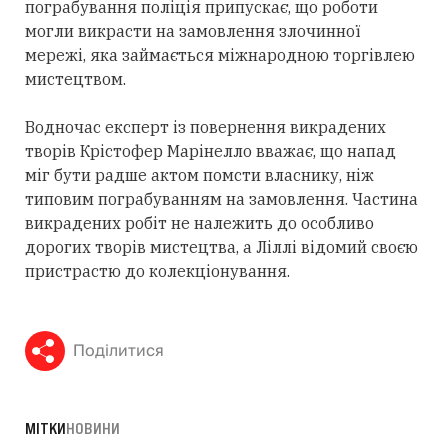
пограбування поліція припускає, що роботи
могли викрасти на замовлення злочинної
мережі, яка займається міжнародною торгівлею
мистецтвом.
Водночас експерт із повернення викрадених
творів Крістофер Марінелло вважає, що напад
міг бути радше актом помсти власнику, ніж
типовим пограбуванням на замовлення. Частина
викрадених робіт не належить до особливо
дорогих творів мистецтва, а Ліллі відомий своєю
пристрастю до колекціонування.
Поділитися
МІТКИ
НОВИНИ