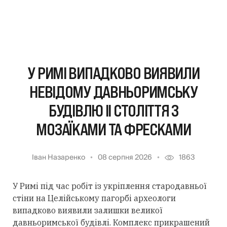
У РИМІ ВИПАДКОВО ВИЯВИЛИ
НЕВІДОМУ ДАВНЬОРИМСЬКУ
БУДІВЛЮ II СТОЛІТТЯ З
МОЗАЇКАМИ ТА ФРЕСКАМИ
Іван Назаренко
08 серпня 2026
1863
У Римі під час робіт із укріплення стародавньої
стіни на Целійському пагорбі археологи
випадково виявили залишки великої
давньоримської будівлі. Комплекс прикрашений