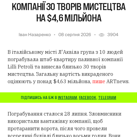
КОМПАНІЇ 30 ТВОРІВ МИСТЕЦТВА
НА $4,6 МІЛЬЙОНА
Іван Назаренко
08 серпня 2026
3904
В італійському місті Л'Аквіла група з 10 людей
пограбувала штаб-квартиру паливної компанії
Lilli Petroli та винесла близько 30 творів
мистецтва. Загальну вартість викраденого
оцінюють у понад $4,63 мільйона,
пише
ARTnews.
ПІДПИШИСЬ НА БЖ В
INSTAGRAM
,
FACEBOOK
,
TELEGRAM
Пограбування сталося 28 липня. Зловмисники
використали вантажівку компанії, щоб
протаранити ворота, після чого провели
всередині будівлі близько восьми годин. Вони