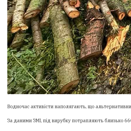
Водночас активісти наполягають, що альтернативни
За даними ЗМІ, під вирубку потрапляють близько 660