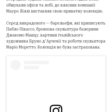
обшукали офіси та лобі, де власник компанії
Мауро Ліллі виставляв свою приватну колекцію.
Серед викраденого — барельєфи, які приписують
Пабло Пікассо, бронзова скульптура балерини
Джакомо Манцу, картини італійського
художника Бруно д'Арчевії та роботи скульптора
Маріо Моретто. Колекція не була застрахована.