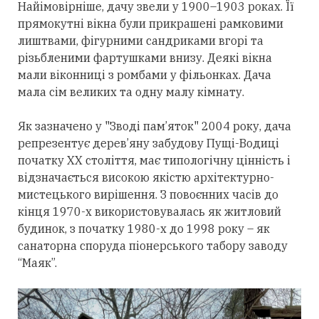
Найімовірніше, дачу звели у 1900–1903 роках. Її
прямокутні вікна були прикрашені рамковими
лиштвами, фігурними сандриками вгорі та
різьбленими фартушками внизу. Деякі вікна
мали віконниці з ромбами у фільонках. Дача
мала сім великих та одну малу кімнату.
Як зазначено у "Зводі пам’яток" 2004 року, дача
репрезентує дерев’яну забудову Пущі-Водиці
початку XX століття, має типологічну цінність і
відзначається високою якістю архітектурно-
мистецького вирішення. З повоєнних часів до
кінця 1970-х використовувалась як житловий
будинок, з початку 1980-х до 1998 року – як
санаторна споруда піонерського табору заводу
“Маяк”.