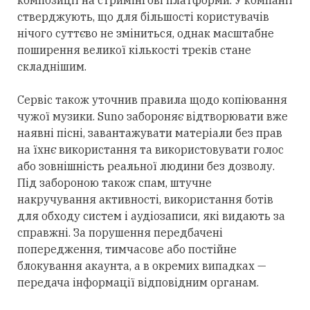
композиції на стримінгові платформи. У компанії
стверджують, що для
більшості
користувачів
нічого суттєво не зміниться, однак масштабне
поширення великої кількості треків стане
складнішим.
Сервіс також уточнив правила щодо копіювання
чужої музики. Suno забороняє відтворювати вже
наявні пісні, завантажувати матеріали без прав
на їхнє використання та використовувати голос
або зовнішність реальної людини без дозволу.
Під забороною також спам, штучне
накручування активності, використання ботів
для обходу систем і аудіозаписи, які видають за
справжні. За порушення передбачені
попередження, тимчасове або постійне
блокування акаунта, а в
окремих
випадках —
передача інформації відповідним органам.