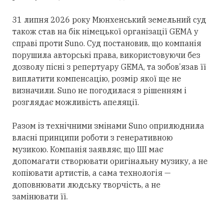
31 липня 2026 року Мюнхенський земельний суд
також став на бік німецької організації GEMA у
справі проти Suno. Суд постановив, що компанія
порушила авторські
права,
використовуючи без
дозволу пісні з репертуару GEMA, та зобов’язав її
виплатити компенсацію, розмір якої ще не
визначили. Suno не погодилася з рішенням і
розглядає можливість апеляції.
Разом із технічними змінами Suno оприлюднила
власні принципи роботи з генеративною
музикою. Компанія заявляє, що ШІ має
допомагати створювати оригінальну музику, а не
копіювати артистів, а
сама технологія
—
доповнювати людську творчість, а не
замінювати її.