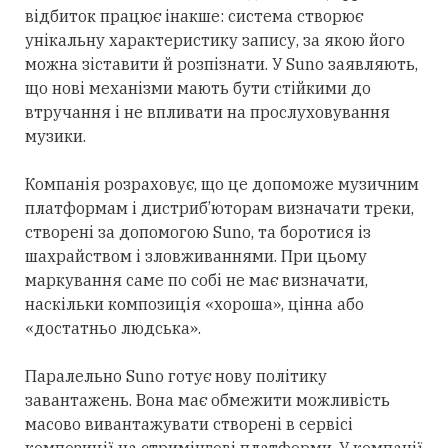
відбиток працює інакше: система створює
унікальну характеристику запису, за якою його
можна зіставити й розпізнати. У Suno заявляють,
що нові механізми мають бути стійкими до
втручання і не впливати на прослуховування
музики.
Компанія розраховує, що це допоможе музичним
платформам і дистриб’юторам визначати треки,
створені
за допомогою
Suno, та боротися із
шахрайством і зловживаннями.
При цьому
маркування саме
по
собі не має визначати,
наскільки композиція «хороша», цінна або
«достатньо людська».
Паралельно Suno готує нову політику
завантажень. Вона має обмежити можливість
масово вивантажувати створені в сервісі