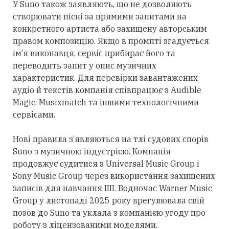
У Suno також заявляють, що не
дозволяють
створювати пісні за прямими запитами на
конкретного артиста або
захищену
авторським
правом композицію. Якщо в промпті згадується
ім’я виконавця, сервіс прибирає його та
переводить запит у опис музичних
характеристик. Для перевірки завантажених
аудіо й текстів компанія співпрацює з Audible
Magic, Musixmatch та іншими технологічними
сервісами.
Нові правила з’являються на тлі судових спорів
Suno з музичною індустрією. Компанія
продовжує
судитися з Universal Music Group і
Sony Music Group через використання
захищених
записів для навчання ШІ. Водночас Warner Music
Group у листопаді 2025 року врегулювала свій
позов до Suno та уклала з компанією угоду про
роботу з ліцензованими моделями.