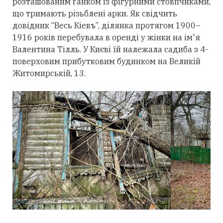
розташованим ґанком із фігурними стовпчиками,
що тримають різьблені арки. Як свідчить
довідник “Весь Кіевъ”, ділянка протягом 1900–
1916 років перебувала в оренді у жінки на ім'я
Валентина Тілль. У Києві їй належала садиба з 4-
поверховим прибутковим будинком на Великій
Житомирській, 13.