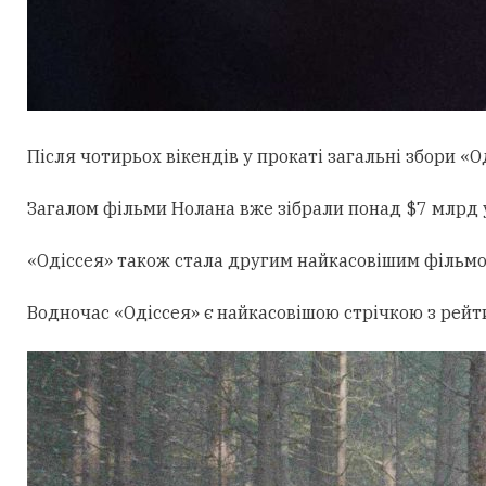
Після чотирьох вікендів у прокаті загальні збори «О
Загалом фільми Нолана вже зібрали понад $7 млрд у 
«Одіссея» також стала другим найкасовішим фільмом 
Водночас «Одіссея» є найкасовішою стрічкою з рейтин