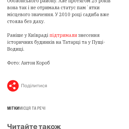
Оболонського району. Але протягом 25 років
вона так і не отримала статус памʼятки
місцевого значення. У 2010 році садиба вже
стояла без даху.
Раніше у Київраді
підтримали
знесення
історичних будинків на Татарці та у Пущі-
Водиці.
Фото: Антон Короб
Поділитися
МІТКИ
МІСЦЯ ТА РЕЧІ
Читайте також