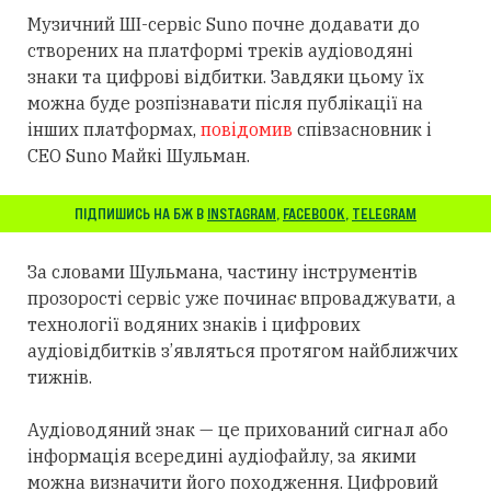
Музичний ШІ-сервіс Suno почне додавати до
створених на платформі треків аудіоводяні
знаки та цифрові відбитки. Завдяки цьому
їх
можна буде розпізнавати після публікації на
інших платформах,
повідомив
співзасновник і
CEO Suno Майкі Шульман.
ПІДПИШИСЬ НА БЖ В
INSTAGRAM
,
FACEBOOK
,
TELEGRAM
За словами Шульмана, частину інструментів
прозорості сервіс уже починає впроваджувати, а
технології водяних знаків і цифрових
аудіовідбитків з’являться
протягом
найближчих
тижнів.
Аудіоводяний знак — це прихований сигнал або
інформація всередині аудіофайлу, за якими
можна визначити його походження. Цифровий