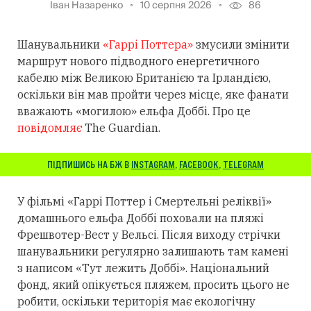
Іван Назаренко
10 серпня 2026
86
Шанувальники
«Гаррі Поттера»
змусили змінити
маршрут нового підводного енергетичного
кабелю між Великою Британією та Ірландією,
оскільки він мав пройти через місце, яке фанати
вважають «могилою» ельфа Доббі. Про це
повідомляє
The Guardian.
ПІДПИШИСЬ НА БЖ В
INSTAGRAM
,
FACEBOOK
,
TELEGRAM
У фільмі «Гаррі Поттер і Смертельні реліквії»
домашнього ельфа Доббі поховали на пляжі
Фрешвотер-Вест у Вельсі. Після виходу стрічки
шанувальники регулярно залишають там камені
з написом «Тут лежить Доббі». Національний
фонд, який опікується пляжем, просить цього не
робити, оскільки територія має екологічну