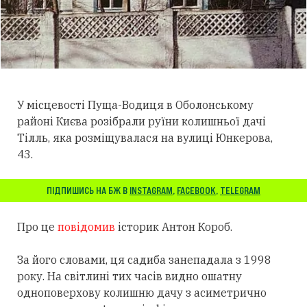
У місцевості Пуща-Водиця в Оболонському
районі Києва розібрали руїни колишньої дачі
Тілль, яка розміщувалася на вулиці Юнкерова,
43.
ПІДПИШИСЬ НА БЖ В
INSTAGRAM
,
FACEBOOK
,
TELEGRAM
Про це
повідомив
історик Антон Короб.
За його словами, ця садиба занепадала з 1998
року. На світлині тих часів видно ошатну
одноповерхову колишню дачу з асиметрично