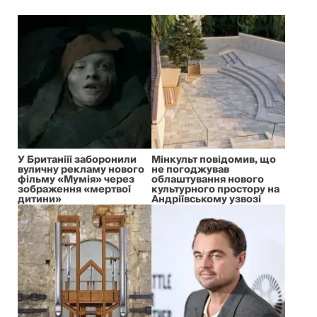
У Британіїї заборонили
Мінкульт повідомив, що
вуличну рекламу нового
не погоджував
фільму «Мумія» через
облаштування нового
зображення «мертвої
культурного простору на
дитини»
Андріївському узвозі