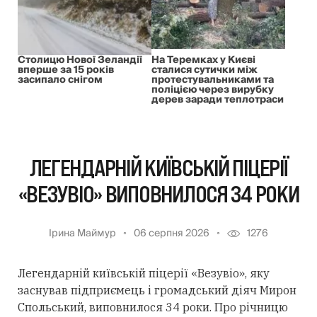
Столицю Нової Зеландії
На Теремках у Києві
вперше за 15 років
сталися сутички між
засипало снігом
протестувальниками та
поліцією через вирубку
дерев заради теплотраси
ЛЕГЕНДАРНІЙ КИЇВСЬКІЙ ПІЦЕРІЇ
«ВЕЗУВІО» ВИПОВНИЛОСЯ 34 РОКИ
Ірина Маймур
06 серпня 2026
1276
Легендарній київській піцерії «Везувіо», яку
заснував підприємець і громадський діяч Мирон
Спольський, виповнилося 34 роки. Про річницю