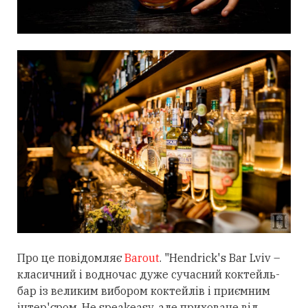
Про це повідомляє
Barout
. "
Hendrick's Bar Lviv –
класичний і водночас дуже сучасний коктейль-
бар із великим вибором коктейлів і приємним
інтер'єром. Не speakeasy, але приховане від