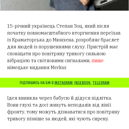
15-річний українець Степан Зоц, який після
початку повномасштабного вторгнення переїхав
із Краматорська до Мюнхена, розробляє браслет
для людей із порушеннями слуху.
Пристрій має
сповіщати про повітряну тривогу сильною
вібрацією та світловими сигналами,
пише
німецьке видання Merkur.
ПІДПИШИСЬ НА БЖ В
INSTAGRAM
,
FACEBOOK
,
TELEGRAM
Ідея виникла через бабусю й дідуся підлітка.
Вони глухі та досі живуть неподалік від лінії
фронту, тому можуть дізнаватися про повітряну
тривогу пізніше за людей, які чують сирену.