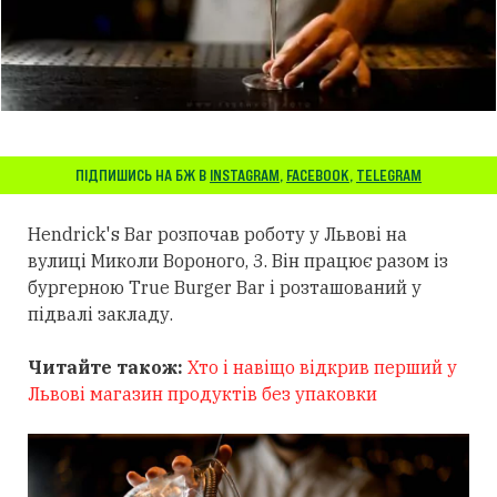
ПІДПИШИСЬ НА БЖ В
INSTAGRAM
,
FACEBOOK
,
TELEGRAM
Hendrick's Bar розпочав роботу у Львові на
вулиці Миколи Вороного, 3. Він
працює разом із
бургерною True Burger Bar і розташований у
підвалі закладу.
Читайте також:
Хто і навіщо відкрив перший у
Львові магазин продуктів без упаковки