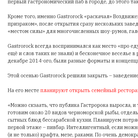
первый гастрономический паб в городе, до этого та
Кроме того, именно Gastrorock «раскачал» Воздвиже
призраком», после открытия сразу нескольких заве
«местом силы» для многочисленных шоу-румов, гал
Gastrorock всегда воспринимался как место «про ед
ещё и слов таких не знали) и бесконечное веселье в
декабре 2014-ого, были разные форматы и концепции
Этой осенью Gastrorock решили закрыть – заведение
На его месте
планируют открыть семейный ресторан
«Можно скзаать, что публика Гастророка выросла, 
готовим около 20 видов черноморской рыбы, отдель
сытных блюд бессарабской кухни. Планируем потря
первой этаже – пивбар. Интеллигентный, если можн
(и не только) крафта, мезе, раками. По очень демок