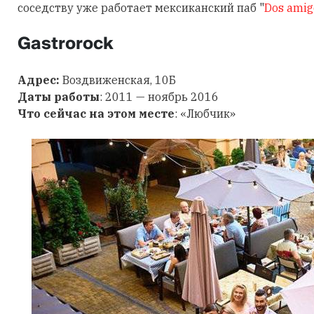
соседству уже работает мексиканский паб "
Dos
amig
Gastrorock
Адрес:
Воздвиженская, 10Б
Даты работы
: 2011 — ноябрь 2016
Что сейчас на этом месте
: «Любчик»