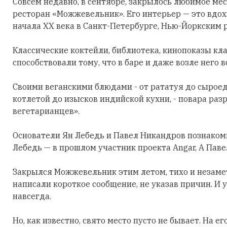
Совсем недавно, в сентябре, закрылось любимое ме
ресторан «Можжевельник». Его интерьер — это вд
начала XX века в Санкт-Петербурге, Нью-Йоркским 
Классические коктейли, библиотека, кинопоказы кл
способствовали тому, что в баре и даже возле него 
Своими веганскими блюдами - от рататуя до сыроед
котлетой до изысков индийской кухни, - повара раз
вегетарианцев».
Основатели Ян Лебедь и Павел Никандров познакоми
Лебедь — в прошлом участник проекта Angar, А Павел
Закрылся Можжевельник этим летом, тихо и незамет
написали короткое сообщение, не указав причин. И
навсегда.
Но, как известно, свято место пусто не бывает. На е