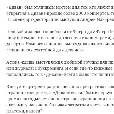
«Диван» был отличным местом для тех, кто любит 
открытия в Диване прошло более 2000 концертов, 
На сцене арт-ресторации выступал Андрей Макаревич
Ценовой диапазон колебался от 39 грн до 347 грн (в
пиву (от сырных палочек до ассорти с кальмарами), 
десерты. Намного солиднее выглядела алкогольная 
«сладеньких коктейлей для девочек».
А пока ждешь выступления любимой группы или про
или журналы с буккросинга. И если где-то книжные
пополнялись, то в «Диване» всегда было что почита
В августе арт-ресторация внезапно прекратила сво
странице говорят так: «Диван» всегда был в перву
время накладывает очень строгие ограничения на 
словами, у нас очень большая затратная часть, и не
платежи, налоги".