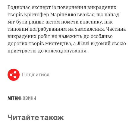
Водночас експерт із повернення викрадених
творів Крістофер Марінелло вважає, що напад
міг бути радше актом помсти власнику, ніж
типовим пограбуванням на замовлення. Частина
викрадених робіт не належить до особливо
дорогих творів мистецтва, а Ліллі відомий своєю
пристрастю до колекціонування.
Поділитися
МІТКИ
НОВИНИ
Читайте також