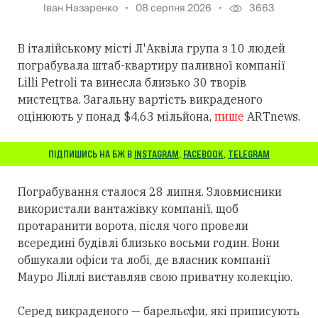
Іван Назаренко
08 серпня 2026
3663
В італійському місті Л'Аквіла група з 10 людей
пограбувала штаб-квартиру паливної компанії
Lilli Petroli та винесла близько 30 творів
мистецтва. Загальну вартість викраденого
оцінюють у понад $4,63 мільйона,
пише
ARTnews.
ПІДПИШИСЬ НА БЖ В
INSTAGRAM
,
FACEBOOK
,
TELEGRAM
Пограбування сталося 28 липня. Зловмисники
використали вантажівку компанії, щоб
протаранити ворота, після чого провели
всередині будівлі близько восьми годин. Вони
обшукали офіси та лобі, де власник компанії
Мауро Ліллі виставляв свою приватну колекцію.
Серед викраденого — барельєфи, які приписують