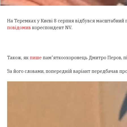
На Теремках у Києві 8 серпня відбувся масштабний
повідомив
кореспондент NV.
Також, як
пише
пам'яткоохоронець Дмитро Перов, під
За його словами, попередній варіант передбачав пр