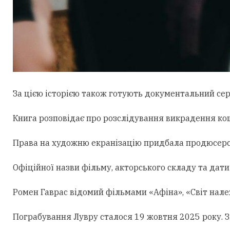
За цією історією також готують документальний серіа
Книга розповідає про розслідування викрадення кош
Права на художню екранізацію придбала продюсерсь
Офіційної назви фільму, акторського складу та дати
Ромен Гаврас відомий фільмами «Афіна», «Світ нале
Пограбування Лувру сталося 19 жовтня 2025 року. З