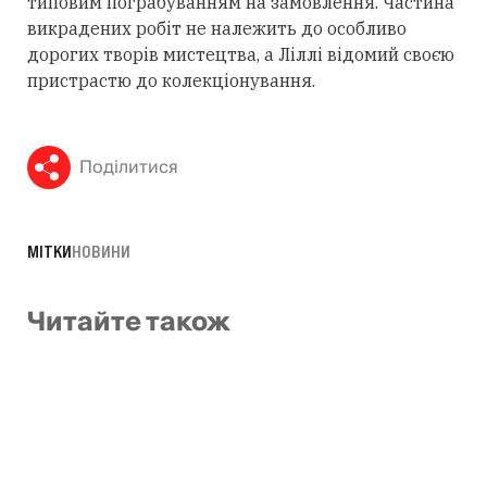
типовим пограбуванням на замовлення. Частина
викрадених робіт не належить до особливо
дорогих творів мистецтва, а Ліллі відомий своєю
пристрастю до колекціонування.
Поділитися
МІТКИ
НОВИНИ
Читайте також