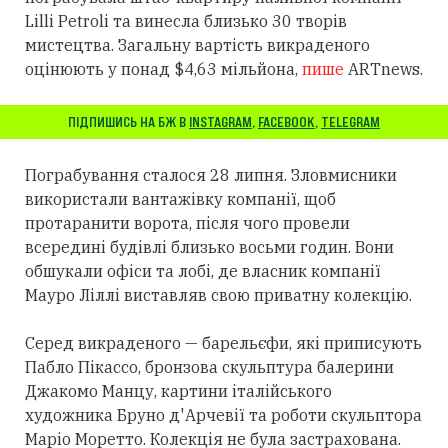
Lilli Petroli та винесла близько 30 творів
мистецтва. Загальну вартість викраденого
оцінюють у понад $4,63 мільйона,
пише
ARTnews.
ПІДПИШИСЬ НА БЖ В
INSTAGRAM
,
FACEBOOK
,
TELEGRAM
Пограбування сталося 28 липня. Зловмисники
використали вантажівку компанії, щоб
протаранити ворота, після чого провели
всередині будівлі близько восьми годин. Вони
обшукали офіси та лобі, де власник компанії
Мауро Ліллі виставляв свою приватну колекцію.
Серед викраденого — барельєфи, які приписують
Пабло Пікассо, бронзова скульптура балерини
Джакомо Манцу, картини італійського
художника Бруно д'Арчевії та роботи скульптора
Маріо Моретто. Колекція не була застрахована.