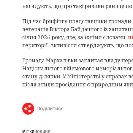
нагадують, що про такі ризики раніше п
Під час брифінгу представники громади 
ветеранів Віктора Байдачного із запитан
січня 2026 року, яке, за їхніми словами,
п
території. Активісти стверджують, що пос
Громада Мархалівки закликає владу пе
Національного військового меморіально
стану ділянки. У Міністерстві у справах 
після зливи просідання є природним яв
Поділитися
МІТКИ
НОВИНИ