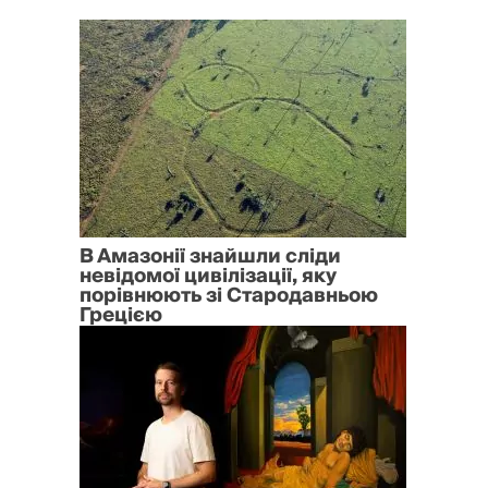
В Амазонії знайшли сліди
невідомої цивілізації, яку
порівнюють зі Стародавньою
Грецією