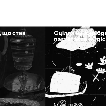
, що став
Сцілла чи Харібда
пам'ятаєте «Оді
07 серпня 2026