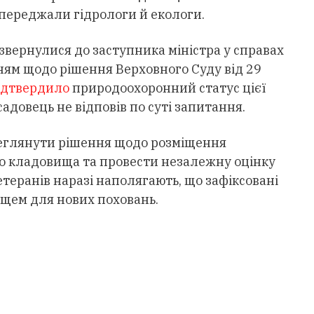
опереджали гідрологи й екологи.
звернулися до заступника міністра у справах
ням щодо рішення Верховного Суду від 29
ідтвердило
природоохоронний статус цієї
адовець не відповів по суті запитання.
реглянути рішення щодо розміщення
го кладовища та провести незалежну оцінку
ветеранів наразі наполягають, що зафіксовані
ищем для нових поховань.