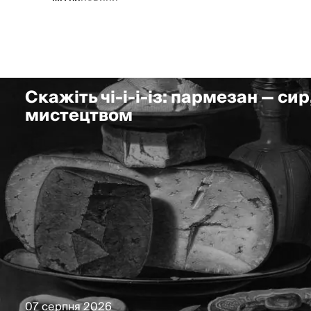
Скажіть чі-і-і-із: пармезан — сир
мистецтвом
07 серпня 2026