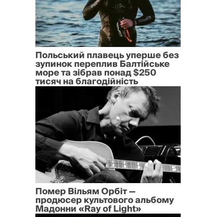
Польський плавець уперше без
зупинок переплив Балтійське
море та зібрав понад $250
тисяч на благодійність
Помер Вільям Орбіт —
продюсер культового альбому
Мадонни «Ray of Light»