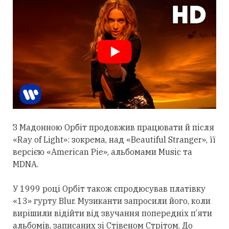
З Мадонною Орбіт
продовжив
працювати й після
«Ray of Light»: зокрема, над «Beautiful Stranger», її
версією «American Pie», альбомами Music та
MDNA.
У 1999 році Орбіт також спродюсував платівку
«13» гурту Blur. Музиканти запросили його, коли
вирішили відійти від звучання попередніх п’яти
альбомів, записаних зі Стівеном Стрітом. До