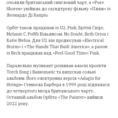
очолили британський сингловий чарт, а «Pure
Shores» увійшла до саундтреку фільму «Пляж» із
Леонардо Ді Капріо.
Орбіт також працював із U2, Pink, Брітні Спірс,
Melanie C, Роббі Вільямсом, No Doubt, Beth Orton і
Katie Melua. Для U2 він продюсував «Electrical
Storm» і «The Hands That Built America», а разом
із Beck працював над «Feel Good Time» Pink.
Паралельно музикант розвивав власні проєкти
Torch Song і Bassomatic та випускав сольні
альбоми. Його електронна версія «Adagio for
Strings» Семюела Барбера в 1999 році піднялася
до четвертого місця британського чарту.
Останній альбом Орбіта «The Painter» вийшов
2022 року.