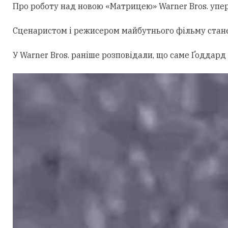
Про роботу над новою «Матрицею» Warner Bros. уперш
Сценаристом і режисером майбутнього фільму стан
У Warner Bros. раніше розповідали, що саме Ґоддард