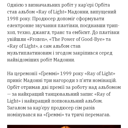
Однією з визначальних робіт у кар’єрі Орбіта
став альбом «Ray of Light» Мадонни, випущений
1998 року. Продюсер допоміг сформувати
електронне звучання платівки, поєднавши трип-
хоп, техно, джангл, транс та ембієнт. До платівки
увійшли «Frozen», «The Power of Good-Bye» та
«Ray of Light», а сам альбом став
мультиплатиновим і згодом закріпився
серед
найвідоміших робіт Мадонни.
На церемонії «Ґреммі» 1999 року «Ray of Light»
приніс Мадонні
три
нагороди з п’яти номінацій.
Орбіт
отримав
дві премії за роботу над альбомом
— за найкращий танцювальний запис «Ray of
Light» і найкращий попвокальний альбом.
Загалом за кар’єру продюсер сім разів
номінувався на «Ґреммі» та тричі перемагав.