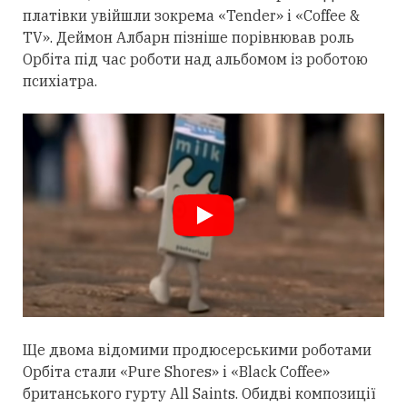
платівки увійшли зокрема «Tender» і «Coffee &
TV». Деймон Албарн пізніше порівнював роль
Орбіта під час роботи над альбомом із роботою
психіатра.
Ще двома відомими продюсерськими роботами
Орбіта
стали
«Pure Shores» і «Black Coffee»
британського гурту All Saints. Обидві композиції