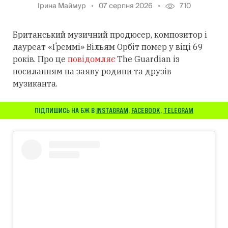
Ірина Маймур
07 серпня 2026
710
Британський музичний продюсер, композитор і
лауреат «Ґреммі» Вільям Орбіт помер у віці 69
років. Про це
повідомляє
The Guardian із
посиланням
на заяву родини та друзів
музиканта.
ПІДПИШИСЬ НА БЖ В
INSTAGRAM
,
FACEBOOK
,
TELEGRAM