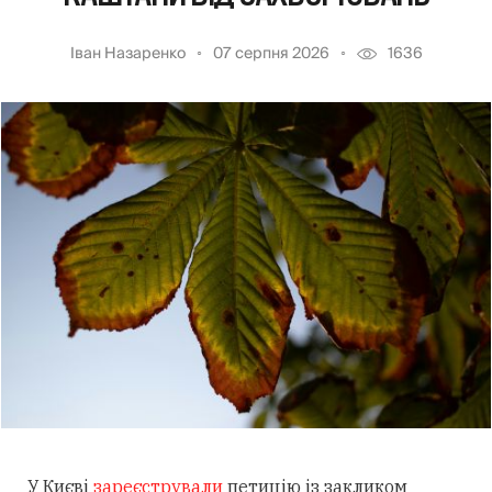
Іван Назаренко
07 серпня 2026
1636
У Києві
зареєстрували
петицію із закликом