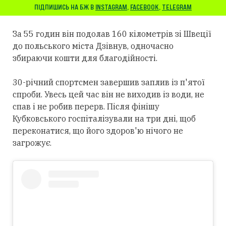
ПІДПИШИСЬ НА БЖ В
INSTAGRAM
,
FACEBOOK
,
TELEGRAM
За 55 годин він подолав 160 кілометрів зі Швеції
до польського міста Дзівнув, одночасно
збираючи кошти для благодійності.
30-річний спортсмен завершив заплив із п'ятої
спроби. Увесь цей час він не виходив із води, не
спав і не робив перерв. Після фінішу
Кубковського госпіталізували на три дні, щоб
переконатися, що його здоров'ю нічого не
загрожує.