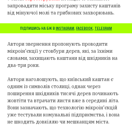
запровадити міську програму захисту каштанів
від мінуючої молі та грибкових захворювань.
ПІДПИШИСЬ НА БЖ В
INSTAGRAM
,
FACEBOOK
,
TELEGRAM
Автори звернення пропонують проводити
мікроін'єкції у стовбури дерев, які, за їхніми
словами, захищають каштани від шкідників на
два-три роки.
Автори наголошують, що київський каштан є
одним із символів столиці, однак через
поширення шкідників тисячі дерев починають
жовтіти та втрачати листя вже в середині літа.
Вони зазначають, що технологію мікроін'єкцій
уже тестували комунальні підприємства, і вона
не шкодить довкіллю чи мешканцям міста.