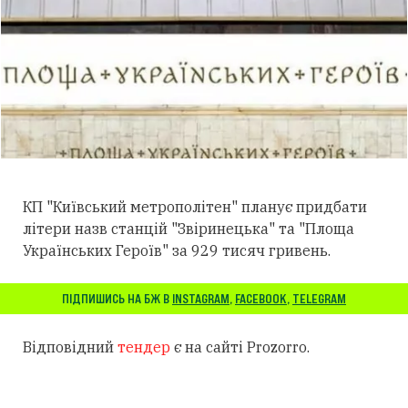
КП "Київський метрополітен" планує придбати
літери назв станцій "Звіринецька" та "Площа
Українських Героїв" за 929 тисяч гривень.
ПІДПИШИСЬ НА БЖ В
INSTAGRAM
,
FACEBOOK
,
TELEGRAM
Відповідний
тендер
є на сайті Prozorro.