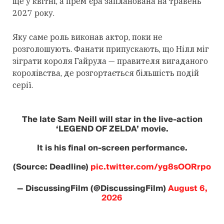
ще у квітні, а прем'єра запланована на травень
2027 року.
Яку саме роль виконав актор, поки не
розголошують. Фанати припускають, що Нілл міг
зіграти короля Гайрула — правителя вигаданого
королівства, де розгортається більшість подій
серії.
The late Sam Neill will star in the live-action
‘LEGEND OF ZELDA’ movie.
It is his final on-screen performance.
(Source: Deadline)
pic.twitter.com/yg8sOORrpo
— DiscussingFilm (@DiscussingFilm)
August 6,
2026