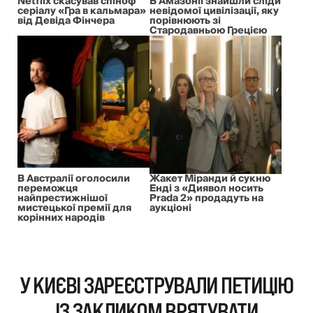
Netflix скасував спіноф
В Амазонії знайшли сліди
серіалу «Гра в кальмара»
невідомої цивілізації, яку
від Девіда Фінчера
порівнюють зі
Стародавньою Грецією
В Австралії оголосили
Жакет Міранди й сукню
переможця
Енді з «Диявол носить
найпрестижнішої
Prada 2» продадуть на
мистецької премії для
аукціоні
корінних народів
У КИЄВІ ЗАРЕЄСТРУВАЛИ ПЕТИЦІЮ
ІЗ ЗАКЛИКОМ ВРЯТУВАТИ