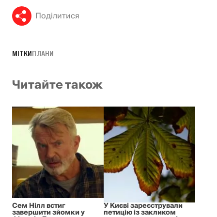
Поділитися
МІТКИ
ПЛАНИ
Читайте також
Сем Нілл встиг
У Києві зареєстрували
завершити зйомки у
петицію із закликом