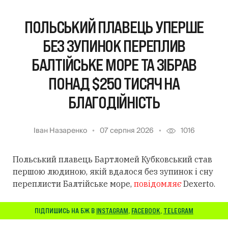
ПОЛЬСЬКИЙ ПЛАВЕЦЬ УПЕРШЕ
БЕЗ ЗУПИНОК ПЕРЕПЛИВ
БАЛТІЙСЬКЕ МОРЕ ТА ЗІБРАВ
ПОНАД $250 ТИСЯЧ НА
БЛАГОДІЙНІСТЬ
Іван Назаренко
07 серпня 2026
1016
Польський плавець Бартломей Кубковський став
першою людиною, якій вдалося без зупинок і сну
переплисти Балтійське море,
повідомляє
Dexerto.
ПІДПИШИСЬ НА БЖ В
INSTAGRAM
,
FACEBOOK
,
TELEGRAM