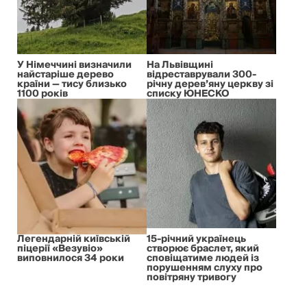
У Німеччині визначили
На Львівщині
найстаріше дерево
відреставрували 300-
країни — тису близько
річну дерев’яну церкву зі
1100 років
списку ЮНЕСКО
Легендарній київській
15-річний українець
піцерії «Везувіо»
створює браслет, який
виповнилося 34 роки
сповіщатиме людей із
порушенням слуху про
повітряну тривогу