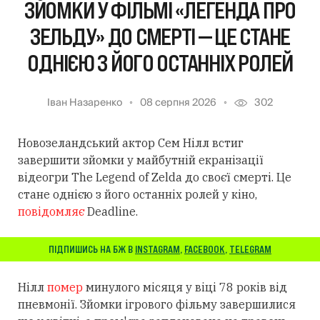
ЗЙОМКИ У ФІЛЬМІ «ЛЕГЕНДА ПРО
ЗЕЛЬДУ» ДО СМЕРТІ — ЦЕ СТАНЕ
ОДНІЄЮ З ЙОГО ОСТАННІХ РОЛЕЙ
Іван Назаренко
08 серпня 2026
302
Новозеландський актор Сем Нілл встиг
завершити зйомки у майбутній екранізації
відеогри The Legend of Zelda до своєї смерті. Це
стане однією з його останніх ролей у кіно,
повідомляє
Deadline.
ПІДПИШИСЬ НА БЖ В
INSTAGRAM
,
FACEBOOK
,
TELEGRAM
Нілл
помер
минулого місяця у віці 78 років від
пневмонії. Зйомки ігрового фільму завершилися