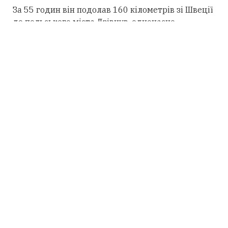
За 55 годин він подолав 160 кілометрів зі Швеції
до польського міста Дзівнув, одночасно
збираючи кошти для благодійності.
30-річний спортсмен завершив заплив із п'ятої
спроби. Увесь цей час він не виходив із води, не
спав і не робив перерв. Після фінішу
Кубковського госпіталізували на три дні, щоб
переконатися, що його здоров'ю нічого не
загрожує.