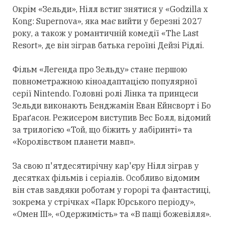
Окрім «Зельди», Нілл встиг знятися у «Godzilla x
Kong: Supernova», яка має вийти у березні 2027
року, а також у романтичній комедії «The Last
Resort», де він зіграв батька героїні Дейзі Рідлі.
Фільм «Легенда про Зельду» стане першою
повнометражною кіноадаптацією популярної
серії Nintendo. Головні ролі Лінка та принцеси
Зельди виконають Бенджамін Еван Ейнсворт і Бо
Браґасон. Режисером виступив Вес Болл, відомий
за трилогією «Той, що біжить у лабіринті» та
«Королівством планети мавп».
За свою п'ятдесятирічну кар'єру Нілл зіграв у
десятках фільмів і серіалів. Особливо відомим
він став завдяки роботам у горорі та фантастиці,
зокрема у стрічках «Парк Юрського періоду»,
«Омен III», «Одержимість» та «В пащі божевілля».