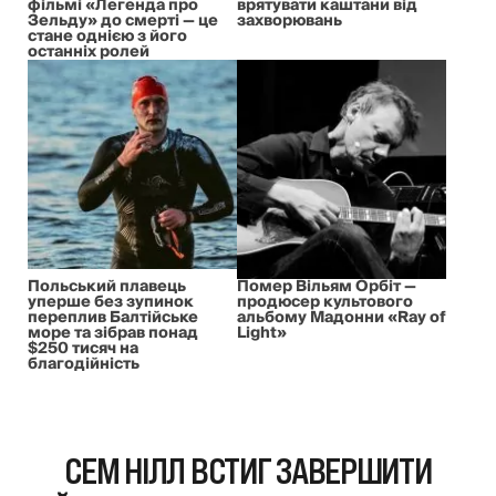
фільмі «Легенда про
врятувати каштани від
Зельду» до смерті — це
захворювань
стане однією з його
останніх ролей
Польський плавець
Помер Вільям Орбіт —
уперше без зупинок
продюсер культового
переплив Балтійське
альбому Мадонни «Ray of
море та зібрав понад
Light»
$250 тисяч на
благодійність
СЕМ НІЛЛ ВСТИГ ЗАВЕРШИТИ