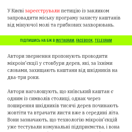
У Києві
зареєстрували
петицію із закликом
запровадити міську програму захисту каштанів
від мінуючої молі та грибкових захворювань.
ПІДПИШИСЬ НА БЖ В
INSTAGRAM
,
FACEBOOK
,
TELEGRAM
Автори звернення пропонують проводити
мікроін'єкції у стовбури дерев, які, за їхніми
словами, захищають каштани від шкідників на
два-три роки.
Автори наголошують, що київський каштан є
одним із символів столиці, однак через
поширення шкідників тисячі дерев починають
жовтіти та втрачати листя вже в середині літа.
Вони зазначають, що технологію мікроін'єкцій
уже тестували комунальні підприємства, і вона