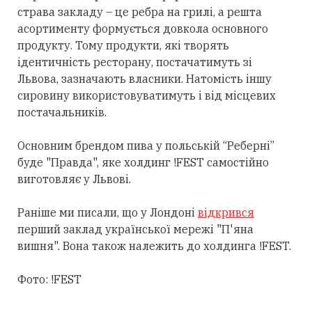
страва закладу – це ребра на грилі, а решта
асортименту формується довкола основного
продукту. Тому продукти, які творять
ідентичність ресторану, постачатимуть зі
Львова, зазначають власники. Натомість іншу
сировину використовуватимуть і від місцевих
постачальників.
Основним брендом пива у польській “Реберні”
буде "Правда", яке холдинг !FEST самостійно
виготовляє у Львові.
Раніше ми писали, що у Лондоні
відкрився
перший заклад української мережі "П'яна
вишня". Вона також належить до холдинга !FEST.
Фото: !FEST