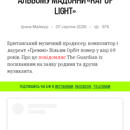
АЛЬБОМУ МАДОННИ «RAY OF
LIGHT»
Ірина Маймур
07 серпня 2026
576
Британський музичний продюсер, композитор і
лауреат «Ґреммі» Вільям Орбіт помер у віці 69
років. Про це
повідомляє
The Guardian із
посиланням
на заяву родини та друзів
музиканта.
ПІДПИШИСЬ НА БЖ В
INSTAGRAM
,
FACEBOOK
,
TELEGRAM