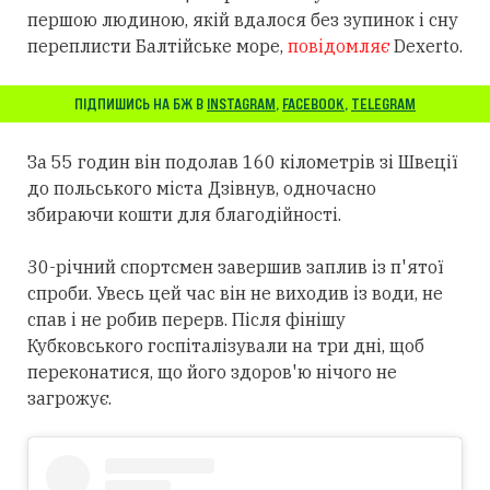
першою людиною, якій вдалося без зупинок і сну
переплисти Балтійське море,
повідомляє
Dexerto.
ПІДПИШИСЬ НА БЖ В
INSTAGRAM
,
FACEBOOK
,
TELEGRAM
За 55 годин він подолав 160 кілометрів зі Швеції
до польського міста Дзівнув, одночасно
збираючи кошти для благодійності.
30-річний спортсмен завершив заплив із п'ятої
спроби. Увесь цей час він не виходив із води, не
спав і не робив перерв. Після фінішу
Кубковського госпіталізували на три дні, щоб
переконатися, що його здоров'ю нічого не
загрожує.