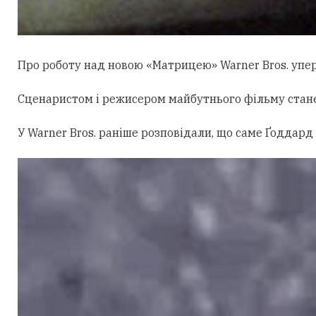
Про роботу над новою «Матрицею» Warner Bros. уперш
Сценаристом і режисером майбутнього фільму стан
У Warner Bros. раніше розповідали, що саме Ґоддард