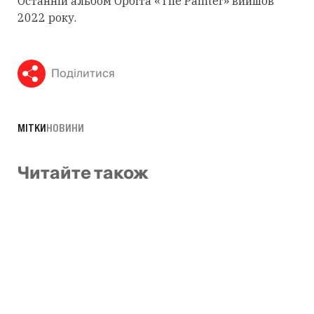
Останній альбом Орбіта «The Painter» вийшов
2022 року.
Поділитися
МІТКИ
НОВИНИ
Читайте також