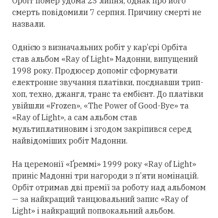
Орбіт помер удома 23 липня, однак про його
смерть повідомили 7 серпня. Причину смерті не
назвали.
Однією з визначальних робіт у кар’єрі Орбіта
став альбом «Ray of Light» Мадонни, випущений
1998 року. Продюсер допоміг сформувати
електронне звучання платівки, поєднавши трип-
хоп, техно, джангл, транс та ембієнт. До платівки
увійшли «Frozen», «The Power of Good-Bye» та
«Ray of Light», а сам альбом став
мультиплатиновим і згодом закріпився
серед
найвідоміших робіт Мадонни.
На церемонії «Ґреммі» 1999 року «Ray of Light»
приніс Мадонні
три
нагороди з п’яти номінацій.
Орбіт
отримав
дві премії за роботу над альбомом
— за найкращий танцювальний запис «Ray of
Light» і найкращий попвокальний альбом.