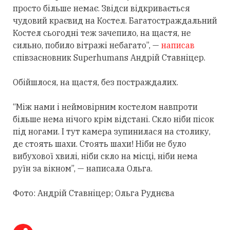
просто більше немає. Звідси відкривається
чудовий краєвид на Костел. Багатостраждальний
Костел сьогодні теж зачепило, на щастя, не
сильно, побило вітражі небагато”, —
написав
співзасновник Superhumans Андрій Ставніцер.
Обійшлося, на щастя, без постраждалих.
“Між нами і неймовірним костелом навпроти
більше нема нічого крім відстані. Скло ніби пісок
під ногами. І тут камера зупинилася на столику,
де стоять шахи. Стоять шахи! Ніби не було
вибухової хвилі, ніби скло на місці, ніби нема
руїн за вікном”, — написала Ольга.
Фото: Андрій Ставніцер; Ольга Руднєва