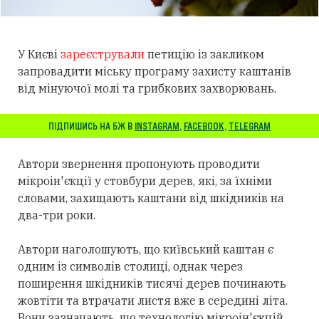
У Києві
зареєстрували
петицію із закликом
запровадити міську програму захисту каштанів
від мінуючої молі та грибкових захворювань.
ПІДПИШИСЬ НА БЖ В
INSTAGRAM
,
FACEBOOK
,
TELEGRAM
Автори звернення пропонують проводити
мікроін'єкції у стовбури дерев, які, за їхніми
словами, захищають каштани від шкідників на
два-три роки.
Автори наголошують, що київський каштан є
одним із символів столиці, однак через
поширення шкідників тисячі дерев починають
жовтіти та втрачати листя вже в середині літа.
Вони зазначають, що технологію мікроін'єкцій