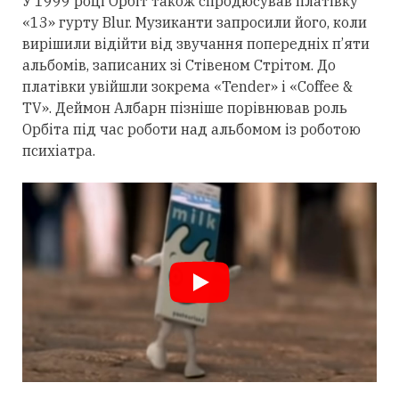
У 1999 році Орбіт також спродюсував платівку
«13» гурту Blur. Музиканти запросили його, коли
вирішили відійти від звучання попередніх п’яти
альбомів, записаних зі Стівеном Стрітом. До
платівки увійшли зокрема «Tender» і «Coffee &
TV». Деймон Албарн пізніше порівнював роль
Орбіта під час роботи над альбомом із роботою
психіатра.