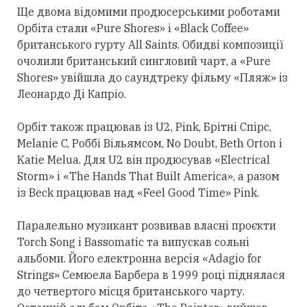
Ще двома відомими продюсерськими роботами
Орбіта
стали
«Pure Shores» і «Black Coffee»
британського гурту All Saints. Обидві композиції
очолили британський сингловий чарт, а «Pure
Shores» увійшла до саундтреку фільму «Пляж» із
Леонардо Ді Капріо.
Орбіт також працював із U2, Pink, Брітні Спірс,
Melanie C, Роббі Вільямсом, No Doubt, Beth Orton і
Katie Melua. Для U2 він продюсував «Electrical
Storm» і «The Hands That Built America», а разом
із Beck працював над «Feel Good Time» Pink.
Паралельно музикант розвивав власні проєкти
Torch Song і Bassomatic та випускав сольні
альбоми. Його електронна версія «Adagio for
Strings» Семюела Барбера в 1999 році піднялася
до четвертого місця британського чарту.