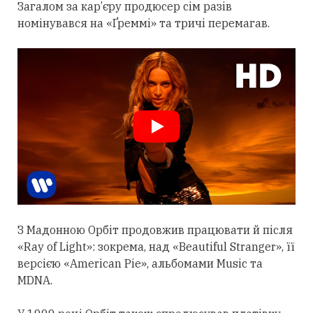
Загалом за кар’єру продюсер сім разів
номінувався на «Ґреммі» та тричі перемагав.
З Мадонною Орбіт
продовжив
працювати й після
«Ray of Light»: зокрема, над «Beautiful Stranger», її
версією «American Pie», альбомами Music та
MDNA.