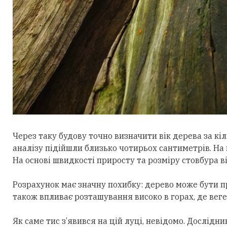
Через таку будову точно визначити вік дерева за к
аналізу підійшли близько чотирьох сантиметрів. На 
На основі швидкості приросту та розміру стовбура ві
Розрахунок має значну похибку:
дерево може б
ути п
також впливає розташування високо в горах, де веге
Як саме тис з’явився на цій луці, невідомо. Дослідн