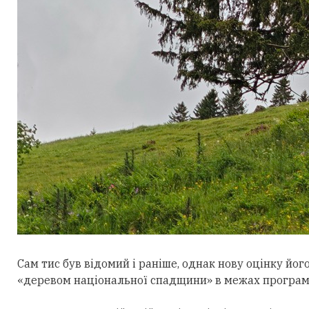
Сам тис був відомий і раніше, однак нову
оцінку
його
«деревом національної спадщини» в межах програм