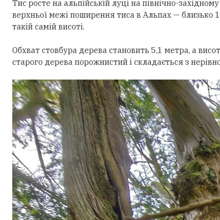
Тис росте на альпійській луці на
півн
ічно-західному
верхньої
межі поширення тиса в Альпах —
близько 1
такій самій висоті.
Обхват стовбура дерева становить 5,1 метра, а висот
старого дерева порожнистий і складається з нерівн