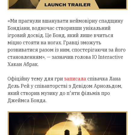
«Ми прагнули вшанувати неймовірну спадщину
Бондіани, водночас створивши унікальний
ігровий досвід. Це Бонд, який лише вчиться
міцно стояти на ногах. Гравці зможуть
розвиватися разом із ним, спостерігаючи за його
становленням», — зазначив голова IO Interactive
Хакан Абрак.
Офіційну тему для гри
записала
співачка Лана
Дель Рей у співавторстві з Девідом Арнольдом,
який створив музику до п'яти фільмів про
Джеймса Бонда.