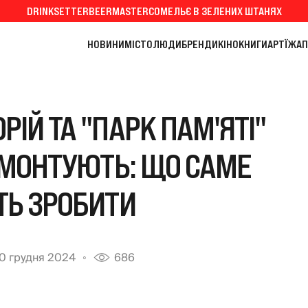
DRINKSETTER
BEERMASTER
СОМЕЛЬЄ В ЗЕЛЕНИХ ШТАНЯХ
НОВИНИ
МІСТО
ЛЮДИ
БРЕНДИ
КІНО
КНИГИ
АРТ
ЇЖА
П
ІЙ ТА "ПАРК ПАМ'ЯТІ"
ЕМОНТУЮТЬ: ЩО САМЕ
Ь ЗРОБИТИ
0 грудня 2024
686