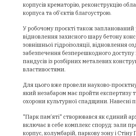
корпусів крематорію, реконструкцію обл
корпуса та об’єктів благоустрою.
У робочому проєкті також запланований 
відновлення захисного шару бетону конс
зовнішньої гідроізоляції, відновлення оз
забезпечення безперешкодного доступу 
пандусів із розбірних металевих констру
властивостями.
Для цього вже провели науково-проєктну 
який незабаром має пройти експертизу т
охорони культурної спадщини. Навесні п
"Парк пам’яті" створювався як єдиний ар
включає в себе комплекс споруд: зали п
корпус, колумбарій, паркову зону і Стін