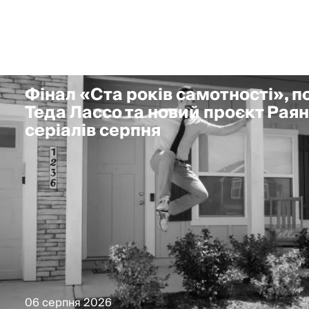
Фінал «Ста років самотності», 
Теда Лассо та новий проєкт Раян
серіалів серпня
06 серпня 2026