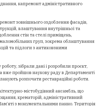
аднання, капремонт адміністративного
ремонт зовнішнього оздоблення фасадів,
трукцій, влаштування внутрішньої та
доблення стін та стелі приміщень,
маломобільних груп, зокрема облаштування
кцій та підлоги з антиковзними
роботу, зібрали дані і розробили проєкт,
а вже пройшов наукову раду в Департаменті
ланують розпочати реставраційні роботи.
хітектурно-містобудівний ансамбль, що
рощання, крематорій, адміністративний
у Пам’яті з монументальними панно. Територія