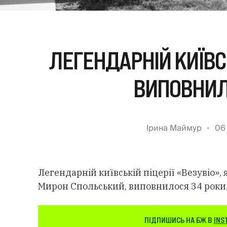
ЛЕГЕНДАРНІЙ КИЇВСЬ
ВИПОВНИЛ
Ірина Маймур
06
Легендарній київській піцерії «Везувіо»,
Мирон Спольський, виповнилося 34 роки
ПІДПИШИСЬ НА БЖ В
INS