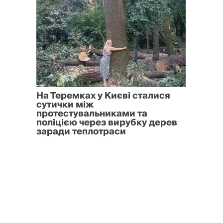
На Теремках у Києві сталися
сутички між
протестувальниками та
поліцією через вирубку дерев
заради теплотраси