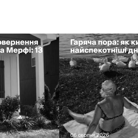
повернення
Гаряча пора: як 
а Мерфі: 13
найспекотніші дні
06 серпня 2026