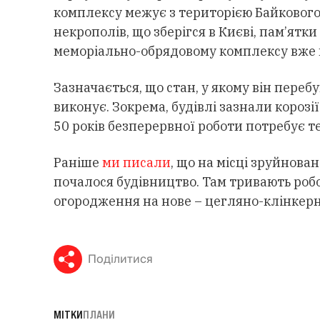
комплексу межує з територією Байкового
некрополів, що зберігся в Києві, пам’ятки
меморіально-обрядовому комплексу вже п
Зазначається, що стан, у якому він перебу
виконує. Зокрема, будівлі зазнали корозі
50 років безперервної роботи потребує т
Раніше
ми писали
, що на місці зруйнов
почалося будівництво. Там тривають робо
огородження на нове – цегляно-клінкерн
Поділитися
МІТКИ
ПЛАНИ