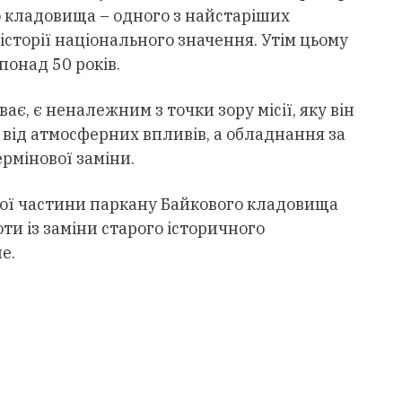
 кладовища – одного з найстаріших
 історії національного значення. Утім цьому
онад 50 років.
ває, є неналежним з точки зору місії, яку він
ї від атмосферних впливів, а обладнання за
ермінової заміни.
аної частини паркану Байкового кладовища
ти із заміни старого історичного
е.