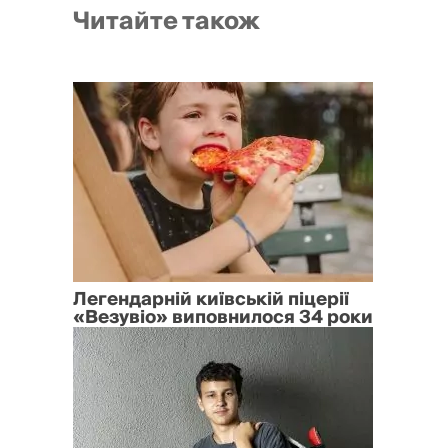
Читайте також
Легендарній київській піцерії
«Везувіо» виповнилося 34 роки