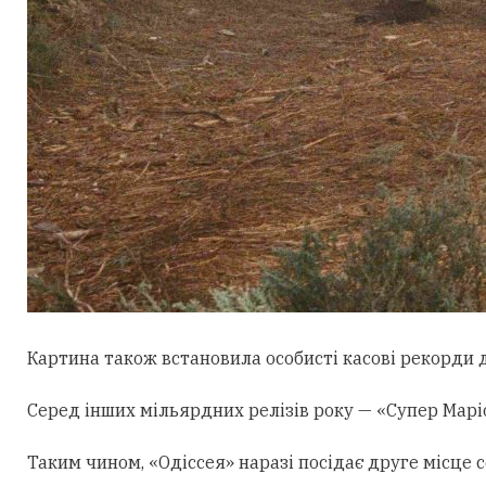
Картина також встановила особисті касові рекорди д
Серед інших мільярдних релізів року — «Супер Маріо:
Таким чином, «Одіссея» наразі посідає друге місце