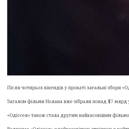
Після чотирьох вікендів у прокаті загальні збори «О
Загалом фільми Нолана вже зібрали понад $7 млрд у 
«Одіссея» також стала другим найкасовішим фільмом 
Водночас «Одіссея» є найкасовішою стрічкою з рейтин