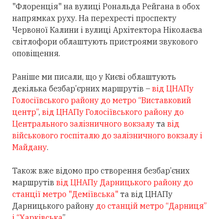
"Флоренція" на вулиці Рональда Рейгана в обох
напрямках руху. На перехресті проспекту
Червоної Калини і вулиці Архітектора Ніколаєва
світлофори облаштують пристроями звукового
оповіщення.
Раніше ми писали, що у Києві облаштують
декілька безбар’єрних маршрутів –
від ЦНАПу
Голосіївського району до метро “Виставковий
центр”
,
від ЦНАПу Голосіївського району до
Центрального залізничного вокзалу
та
від
військового госпіталю до залізничного вокзалу і
Майдану
.
Також вже відомо про створення безбар’єних
маршрутів
від ЦНАПу Дарницького району до
станції метро "Деміївська"
та від ЦНАПу
Дарницького району
до станцій метро “Дарниця”
і “Харківська
”.