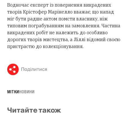
Водночас експерт із повернення викрадених
творів Крістофер Марінелло вважає, що напад
міг бути радше актом помсти власнику, ніж
типовим пограбуванням на замовлення. Частина
викрадених робіт не належить до особливо
дорогих творів мистецтва, а Ліллі відомий своєю
пристрастю до колекціонування.
Поділитися
МІТКИ
НОВИНИ
Читайте також