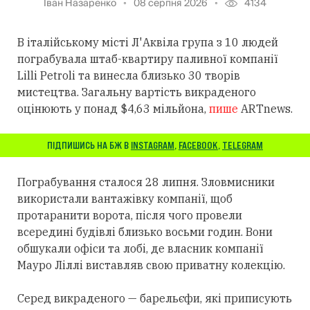
Іван Назаренко
08 серпня 2026
4134
В італійському місті Л'Аквіла група з 10 людей
пограбувала штаб-квартиру паливної компанії
Lilli Petroli та винесла близько 30 творів
мистецтва. Загальну вартість викраденого
оцінюють у понад $4,63 мільйона,
пише
ARTnews.
ПІДПИШИСЬ НА БЖ В
INSTAGRAM
,
FACEBOOK
,
TELEGRAM
Пограбування сталося 28 липня. Зловмисники
використали вантажівку компанії, щоб
протаранити ворота, після чого провели
всередині будівлі близько восьми годин. Вони
обшукали офіси та лобі, де власник компанії
Мауро Ліллі виставляв свою приватну колекцію.
Серед викраденого — барельєфи, які приписують