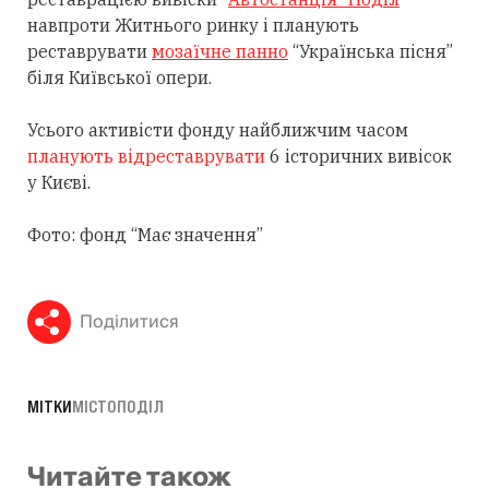
навпроти Житнього ринку і планують
реставрувати
мозаїчне панно
“Українська пісня”
біля Київської опери.
Усього активісти фонду найближчим часом
планують відреставрувати
6 історичних вивісок
у Києві.
Фото: фонд “Має значення”
Поділитися
МІТКИ
МІСТО
ПОДІЛ
Читайте також