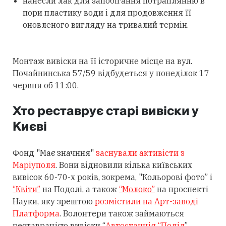
нанесли лак для запобігання потраплянню в
пори пластику води і для продовження її
оновленого вигляду на тривалий термін.
Монтаж вивіски на її історичне місце на вул.
Почайнинська 57/59 відбудеться у понеділок 17
червня об 11:00.
Хто реставрує старі вивіски у
Києві
Фонд "Має значння"
заснували активісти з
Маріуполя
. Вони відновили кілька київських
вивісок 60-70-х років, зокрема, "Кольорові фото” і
“Квіти”
на Подолі, а також
“Молоко”
на проспекті
Науки, яку зрештою
розмістили на Арт-заводі
Платформа
. Волонтери також займаються
реставрацією вивіски “
Автостанція “Поділ
”