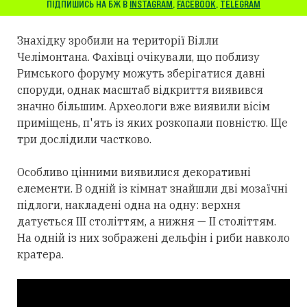
ПІДПИШИСЬ НА БЖ В
INSTAGRAM
,
FACEBOOK
,
TELEGRAM
Знахідку зробили на території Вілли
Челімонтана. Фахівці очікували, що поблизу
Римського форуму можуть зберігатися давні
споруди, однак масштаб відкриття виявився
значно більшим. Археологи вже виявили вісім
приміщень, п'ять із яких розкопали повністю. Ще
три дослідили частково.
Особливо цінними виявилися декоративні
елементи. В одній із кімнат знайшли дві мозаїчні
підлоги, накладені одна на одну: верхня
датується III століттям, а нижня — II століттям.
На одній із них зображені дельфін і риби навколо
кратера.