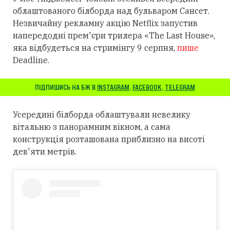
облаштованого білборда над бульваром Сансет.
Незвичайну рекламну акцію Netflix запустив
напередодні прем'єри трилера «The Last House»,
яка відбудеться на стримінгу 9 серпня,
пише
Deadline.
ПІДПИШИСЬ НА БЖ В
INSTAGRAM
,
FACEBOOK
,
TELEGRAM
Усередині білборда облаштували невелику
вітальню з панорамним вікном, а сама
конструкція розташована приблизно на висоті
дев'яти метрів.