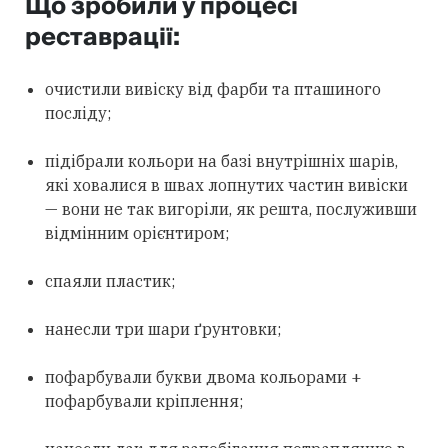
Що зробили у процесі
реставрації:
очистили вивіску від фарби та пташиного
посліду;
підібрали кольори на базі внутрішніх шарів,
які ховалися в швах лопнутих частин вивіски
— вони не так вигоріли, як решта, послуживши
відмінним орієнтиром;
спаяли пластик;
нанесли три шари ґрунтовки;
пофарбували букви двома кольорами +
пофарбували кріплення;