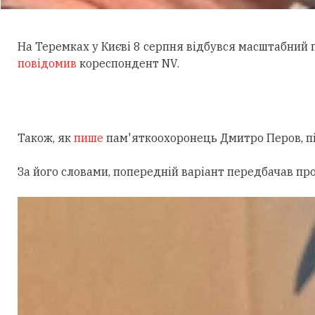
На Теремках у Києві 8 серпня відбувся масштабний
повідомив
кореспондент NV.
Також, як
пише
пам'яткоохоронець Дмитро Перов, під
За його словами, попередній варіант передбачав пр