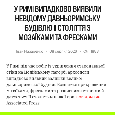
У РИМІ ВИПАДКОВО ВИЯВИЛИ
НЕВІДОМУ ДАВНЬОРИМСЬКУ
БУДІВЛЮ II СТОЛІТТЯ З
МОЗАЇКАМИ ТА ФРЕСКАМИ
Іван Назаренко
08 серпня 2026
1883
У Римі під час робіт із укріплення стародавньої
стіни на Целійському пагорбі археологи
випадково виявили залишки великої
давньоримської будівлі. Комплекс прикрашений
мозаїками, фресками та розписними стелями й
датується II століттям нашої ери,
повідомляє
Associated Press.