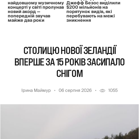
найдовшому музичному
Джефф Безос виділили
концерті у світі пролунав
$200 мільйонів на
новий акорд —
порятунок видів, які
попередній звучав
перебувають на межі
майже два роки
зникнення
СТОЛИЦЮ НОВОЇ ЗЕЛАНДІЇ
ВПЕРШЕ ЗА 15 РОКІВ ЗАСИПАЛО
СНІГОМ
Ірина Маймур
06 серпня 2026
1055