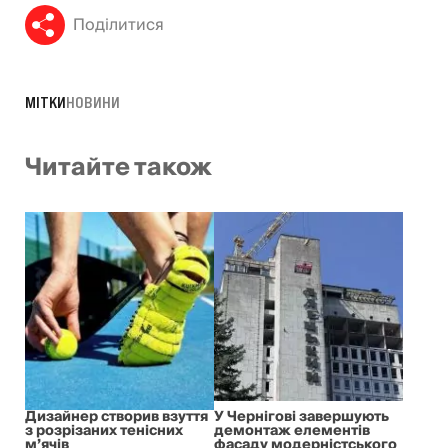
Поділитися
МІТКИ
НОВИНИ
Читайте також
Дизайнер створив взуття
У Чернігові завершують
з розрізаних тенісних
демонтаж елементів
м’ячів
фасаду модерністського