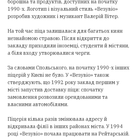
борошна та продуктів, доступних на початку
1990-х. Логотип і візуальний стиль «Везувіо»
розробив художник і музикант Валерій Вітер.
На той час піца залишалася для багатьох киян
незнайомою стравою. Після відкриття до
закладу приходили іноземці, студенти й містяни,
а біля входу утворювалися черги.
За словами Спольського, на початку 1990-х інших
піцерій у Києві не було. У «Везувіо» також
стверджують, що 1992 року заклад першим у
місті запустив доставку піци: спочатку
замовлення розвозили орендованими та
власними автомобілями.
Піцерія кілька разів змінювала адресу й
відкривала філії в інших районах міста. У 1994
році «Везувіо» почала працювати на Рейтарській.