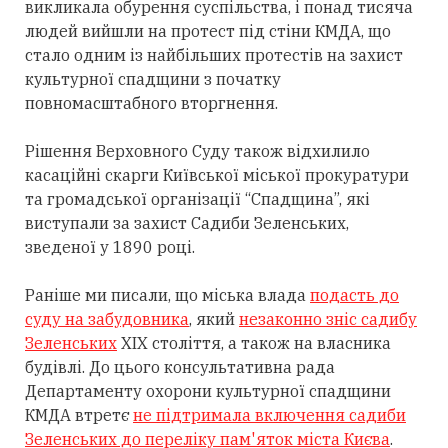
викликала обурення суспільства, і понад тисяча
людей вийшли на протест під стіни КМДА, що
стало одним із найбільших протестів на захист
культурної спадщини з початку
повномасштабного вторгнення.
Рішення Верховного Суду також відхилило
касаційні скарги Київської міської прокуратури
та громадської організації “Спадщина”, які
виступали за захист Садиби Зеленських,
зведеної у 1890 році.
Раніше ми писали, що міська влада
подасть до
суду на забудовника
, який
незаконно зніс садибу
Зеленських
ХІХ століття, а також на власника
будівлі. До цього консультативна рада
Департаменту охорони культурної спадщини
КМДА втретє
не підтримала включення садиби
Зеленських до переліку пам'яток міста Києва
.