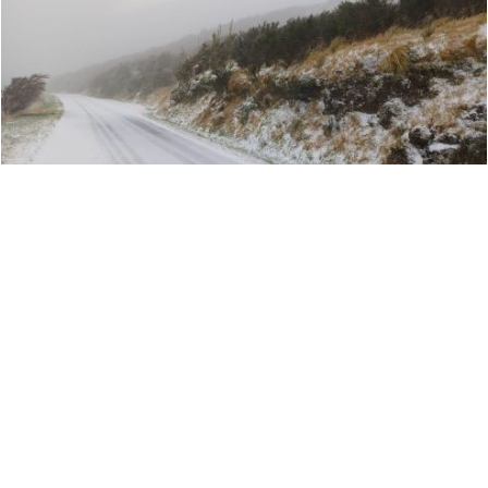
У столиці Нової Зеландії Веллінгтоні вперше за
15 років зафіксували сніг на рівні моря. Через
антарктичний холодний фронт в окремих
частинах Південного острова температура
опустилася до −9 °C,
пише
The Guardian.
ПІДПИШИСЬ НА БЖ В
INSTAGRAM
,
FACEBOOK
,
TELEGRAM
Сніг і мокрий сніг дісталися прибережної