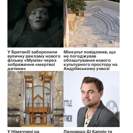
У Британіїї заборонили
Мінкульт повідомив, що
вуличну рекламу нового
не погоджував
фільму «Мумія» через
облаштування нового
зображення «мертвої
культурного простору на
дитини»
Андріївському узвозі
У Німеччині на
Леонардо Ді Капріо та