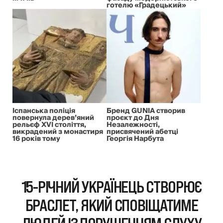
готелю «Градецький»
Іспанська поліція
Бренд GUNIA створив
повернула дерев’яний
проєкт до Дня
рельєф XVI століття,
Незалежності,
викрадений з монастиря
присвячений абетці
16 років тому
Георгія Нарбута
15-РІЧНИЙ УКРАЇНЕЦЬ СТВОРЮЄ
БРАСЛЕТ, ЯКИЙ СПОВІЩАТИМЕ