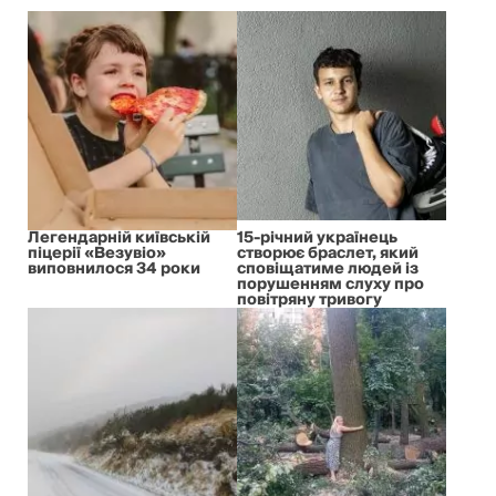
Легендарній київській
15-річний українець
піцерії «Везувіо»
створює браслет, який
виповнилося 34 роки
сповіщатиме людей із
порушенням слуху про
повітряну тривогу