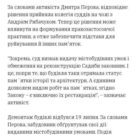
За словами активіста Дмитра Перова, відповідне
рішення прийняла колегія суддів на чолі з
Андрієм Рибачуком. Тепер це рішення може
вплинути на формування правозастосовчої
практики, а отже забезпечити підстави для
руйнування й інших пам'яток.
“Зокрема, суд визнав видачу містобудівних умов і
обмеження на реконструкцію Садиби законним. І
це, попри те, що будівля таки отримала статус
памʼятки історії та архітектури. А єдиними
дозволем видом робіт на памʼятках, згідно
Закону – є виключно їх реставрація!”, – зазначає
активіст.
Демонтаж будівлі відбувся 19 липня. За словами
Перова, забудовник обґрунтував свої дії
виданими містобудівними умовами. Подія