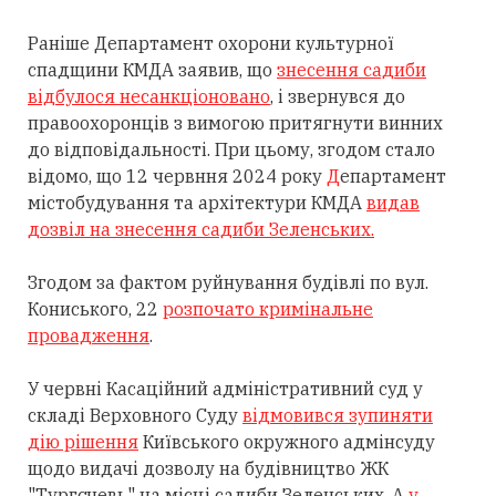
Раніше Департамент охорони культурної
спадщини КМДА заявив, що
знесення садиби
відбулося несанкціоновано
, і звернувся до
правоохоронців з вимогою притягнути винних
до відповідальності. При цьому, згодом стало
відомо, що 12 червння 2024 року
Д
епартамент
містобудування та архітектури КМДА
видав
дозвіл на знесення садиби Зеленських.
Згодом за фактом руйнування будівлі по вул.
Кониського, 22
розпочато кримінальне
провадження
.
У червні Касаційний адміністративний суд у
складі Верховного Суду
відмовився зупиняти
дію рішення
Київського окружного адмінсуду
щодо видачі дозволу на будівництво ЖК
"Тургєневь" на місці садиби Зеленських. А
у