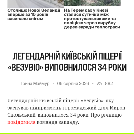
Столицю Нової Зеландії
На Теремках у Києві
вперше за 15 років
сталися сутички між
засипало снігом
протестувальниками та
поліцією через вирубку
дерев заради теплотраси
ЛЕГЕНДАРНІЙ КИЇВСЬКІЙ ПІЦЕРІЇ
«ВЕЗУВІО» ВИПОВНИЛОСЯ 34 РОКИ
Ірина Маймур
06 серпня 2026
882
Легендарній київській піцерії «Везувіо», яку
заснував підприємець і громадський діяч Мирон
Спольський, виповнилося 34 роки. Про річницю
повідомила
команда закладу.