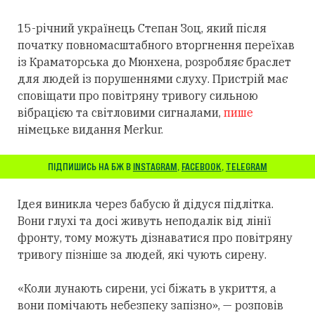
15-річний українець Степан Зоц, який після
початку повномасштабного вторгнення переїхав
із Краматорська до Мюнхена, розробляє браслет
для людей із порушеннями слуху.
Пристрій має
сповіщати про повітряну тривогу сильною
вібрацією та світловими сигналами,
пише
німецьке видання Merkur.
ПІДПИШИСЬ НА БЖ В
INSTAGRAM
,
FACEBOOK
,
TELEGRAM
Ідея виникла через бабусю й дідуся підлітка.
Вони глухі та досі живуть неподалік від лінії
фронту, тому можуть дізнаватися про повітряну
тривогу пізніше за людей, які чують сирену.
«Коли лунають сирени, усі біжать в укриття, а
вони помічають небезпеку запізно», — розповів