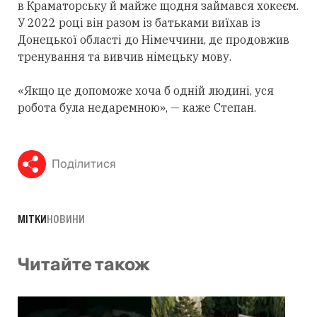
в Краматорську й майже щодня займався хокеєм.
У 2022 році він разом із батьками виїхав із
Донецької області до Німеччини, де продовжив
тренування та вивчив німецьку мову.
«Якщо це допоможе хоча б одній людині, уся
робота була недаремною», — каже Степан.
Поділитися
МІТКИ
НОВИНИ
Читайте також