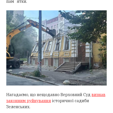
памʼятки.
Нагадаємо, що нещодавно Верховний Суд
визнав
законним руйнування
історичної садиби
Зеленських.