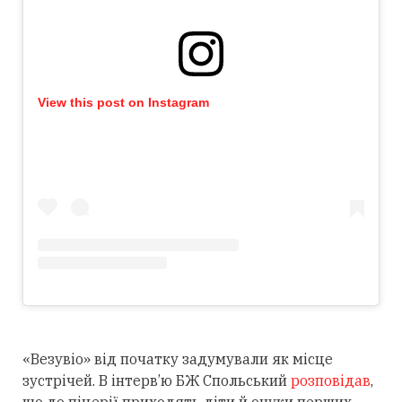
View this post on Instagram
«Везувіо» від початку задумували як місце
зустрічей. В інтерв’ю БЖ Спольський
розповідав
,
що до піцерії приходять діти й онуки перших