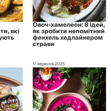
Овоч-хамелеон: 8 ідей,
ти, які
як зробити непомітний
ують
фенхель хедлайнером
страви
17 вересня 2025