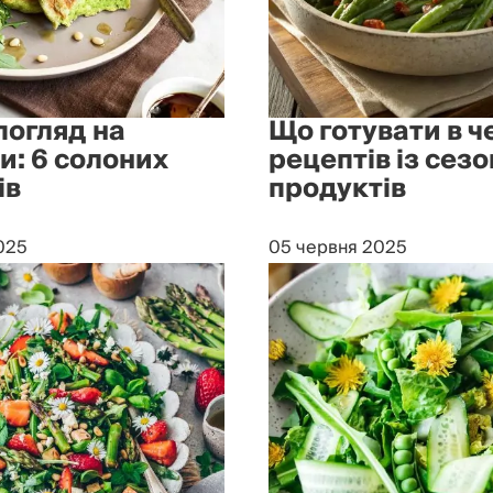
погляд на
Що готувати в че
и: 6 солоних
рецептів із сез
ів
продуктів
025
05 червня 2025