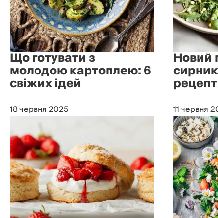
Що готувати з
Новий 
молодою картоплею: 6
сирник
свіжих ідей
рецепт
18 червня 2025
11 червня 2