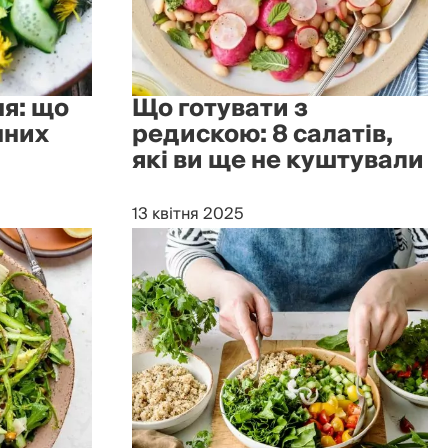
ня: що
Що готувати з
нних
редискою: 8 салатів,
які ви ще не куштували
13 квітня 2025