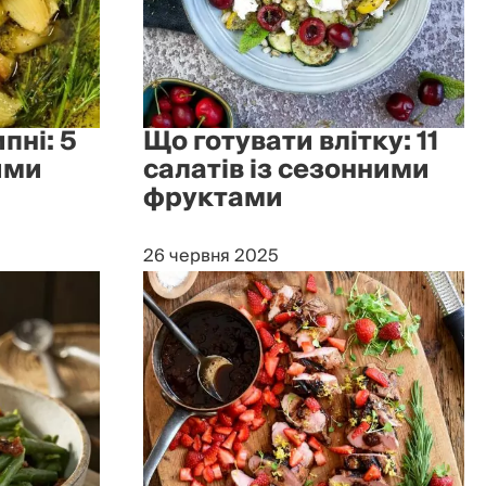
пні: 5
Що готувати влітку: 11
ими
салатів із сезонними
фруктами
26 червня 2025