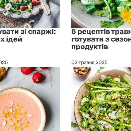
вати зі спаржі:
6 рецептів трав
х ідей
готувати з сезо
продуктів
2025
02 травня 2025