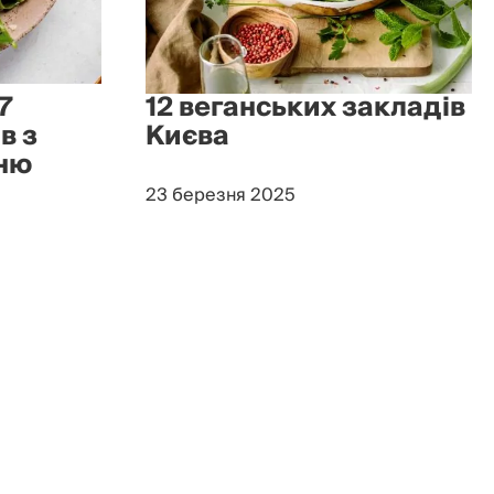
7
12 веганських закладів
в з
Києва
ню
23 березня 2025