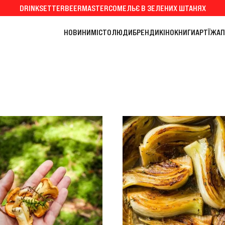
DRINKSETTER
BEERMASTER
СОМЕЛЬЄ В ЗЕЛЕНИХ ШТАНЯХ
НОВИНИ
МІСТО
ЛЮДИ
БРЕНДИ
КІНО
КНИГИ
АРТ
ЇЖА
П