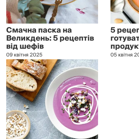
Смачна паска на
5 рецеп
Великдень: 5 рецептів
готува
від шефів
продук
09 квітня 2025
05 квітня 2