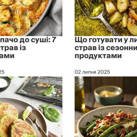
пачо до суші: 7
Що готувати у ли
трав із
страв із сезонн
ками
продуктами
25
02 липня 2025