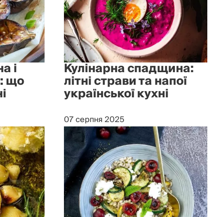
а і
Кулінарна спадщина:
: що
літні страви та напої
ні
української кухні
07 серпня 2025