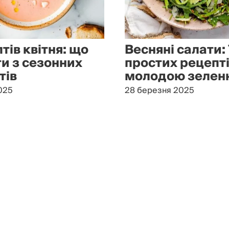
тів квітня: що
Весняні салати: 
ти з сезонних
простих рецепті
тів
молодою зелен
025
28 березня 2025