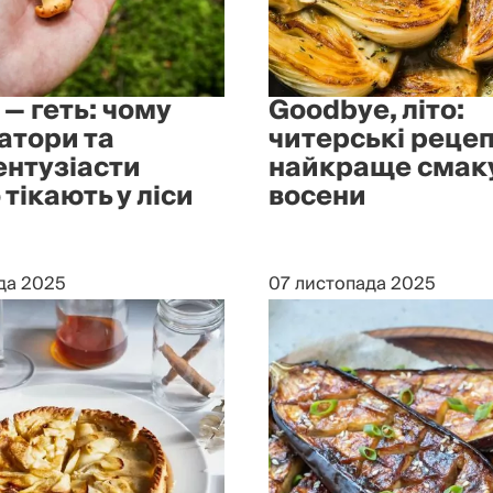
 — геть: чому
Goodbye, літо:
атори та
читерські рецеп
ентузіасти
найкраще смак
тікають у ліси
восени
да 2025
07 листопада 2025