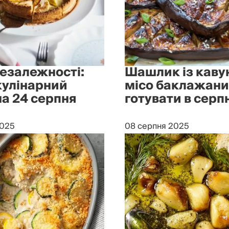
Незалежності:
Шашлик із кавун
кулінарний
місо баклажани
на 24 серпня
готувати в серп
2025
08 серпня 2025