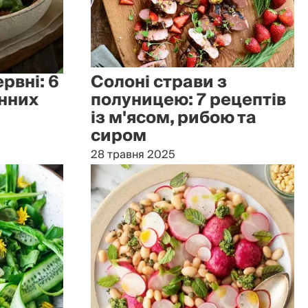
рвні: 6
Солоні страви з
онних
полуницею: 7 рецептів
із м'ясом, рибою та
сиром
28 травня 2025