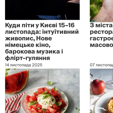
Куди піти у Києві 15–16
З міста
листопада: інтуїтивний
рестор
живопис, Нове
гастро
німецьке кіно,
масово 
барокова музика і
флірт-гуляння
14 листопада 2025
07 листопа