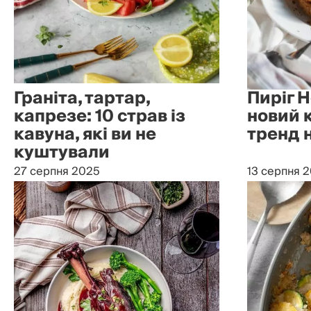
Граніта, тартар,
Пиріг 
капрезе: 10 страв із
новий 
кавуна, які ви не
тренд 
куштували
27 серпня 2025
13 серпня 