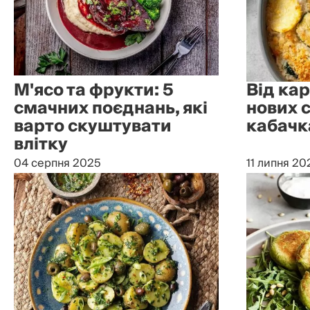
М'ясо та фрукти: 5
Від кар
смачних поєднань, які
нових с
варто скуштувати
кабач
влітку
04 серпня 2025
11 липня 20